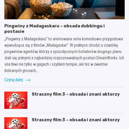
Pingwiny z Madagaskaru – obsada dubbingu i
postacie
„Pingwiny z Madagaskaru” to animowana seria komediowo-przygodowa
wywodząca się z filmów „Madagaskar”. W praktyce chodzi o czwórkę
pingwinów-agentów, którzy z epizodycznych bohaterów drugiego planu
stali się jednymi z najbardziej rozpoznawalnych postaci DreamWorks. Ich
siła tkwi nie tylko w gagach i szybkim tempie, ale też w świetnie
dobranych głosach,…
Czytaj dalej
Straszny film 3 – obsada i znani aktorzy
Straszny film 3 – obsada i znani aktorzy