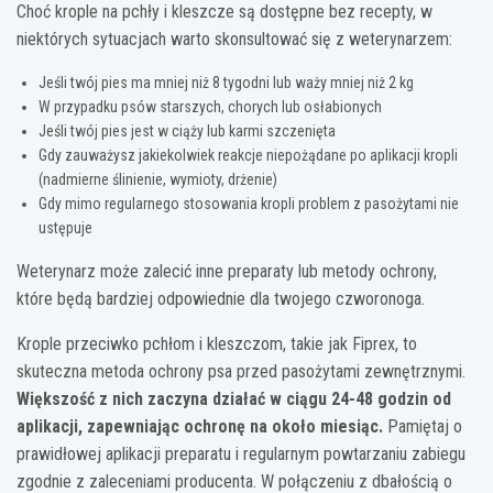
Choć krople na pchły i kleszcze są dostępne bez recepty, w
niektórych sytuacjach warto skonsultować się z weterynarzem:
Jeśli twój pies ma mniej niż 8 tygodni lub waży mniej niż 2 kg
W przypadku psów starszych, chorych lub osłabionych
Jeśli twój pies jest w ciąży lub karmi szczenięta
Gdy zauważysz jakiekolwiek reakcje niepożądane po aplikacji kropli
(nadmierne ślinienie, wymioty, drżenie)
Gdy mimo regularnego stosowania kropli problem z pasożytami nie
ustępuje
Weterynarz może zalecić inne preparaty lub metody ochrony,
które będą bardziej odpowiednie dla twojego czworonoga.
Krople przeciwko pchłom i kleszczom, takie jak Fiprex, to
skuteczna metoda ochrony psa przed pasożytami zewnętrznymi.
Większość z nich zaczyna działać w ciągu 24-48 godzin od
aplikacji, zapewniając ochronę na około miesiąc.
Pamiętaj o
prawidłowej aplikacji preparatu i regularnym powtarzaniu zabiegu
zgodnie z zaleceniami producenta. W połączeniu z dbałością o