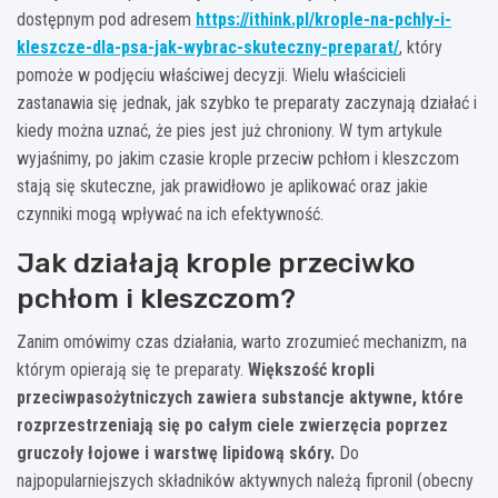
dostępnym pod adresem
https://ithink.pl/krople-na-pchly-i-
kleszcze-dla-psa-jak-wybrac-skuteczny-preparat/
, który
pomoże w podjęciu właściwej decyzji. Wielu właścicieli
zastanawia się jednak, jak szybko te preparaty zaczynają działać i
kiedy można uznać, że pies jest już chroniony. W tym artykule
wyjaśnimy, po jakim czasie krople przeciw pchłom i kleszczom
stają się skuteczne, jak prawidłowo je aplikować oraz jakie
czynniki mogą wpływać na ich efektywność.
Jak działają krople przeciwko
pchłom i kleszczom?
Zanim omówimy czas działania, warto zrozumieć mechanizm, na
którym opierają się te preparaty.
Większość kropli
przeciwpasożytniczych zawiera substancje aktywne, które
rozprzestrzeniają się po całym ciele zwierzęcia poprzez
gruczoły łojowe i warstwę lipidową skóry.
Do
najpopularniejszych składników aktywnych należą fipronil (obecny