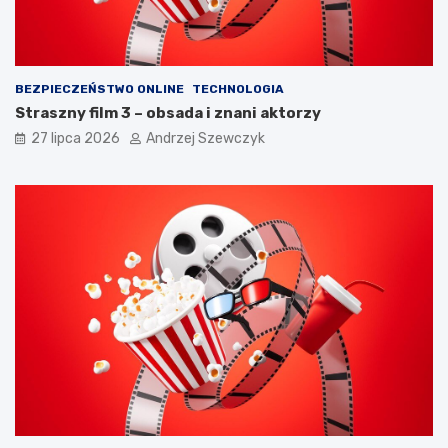
t
c
a
h
ć
?
BEZPIECZEŃSTWO ONLINE
TECHNOLOGIA
Straszny film 3 – obsada i znani aktorzy
27 lipca 2026
Andrzej Szewczyk