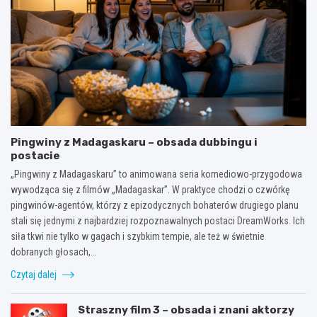
Pingwiny z Madagaskaru – obsada dubbingu i
postacie
„Pingwiny z Madagaskaru” to animowana seria komediowo-przygodowa
wywodząca się z filmów „Madagaskar”. W praktyce chodzi o czwórkę
pingwinów-agentów, którzy z epizodycznych bohaterów drugiego planu
stali się jednymi z najbardziej rozpoznawalnych postaci DreamWorks. Ich
siła tkwi nie tylko w gagach i szybkim tempie, ale też w świetnie
dobranych głosach,…
Czytaj dalej
Straszny film 3 – obsada i znani aktorzy