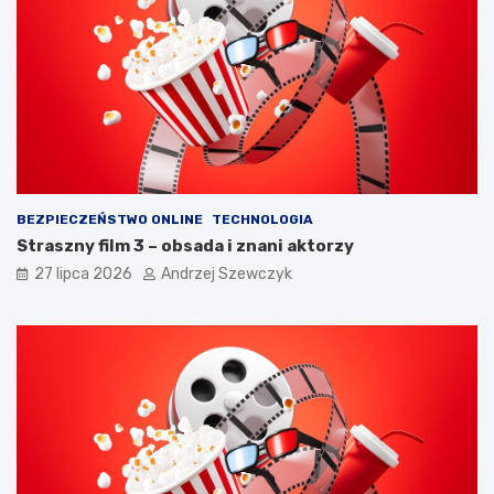
p
k
a
r
m
o
i
k
ę
a
t
c
a
h
ć
?
BEZPIECZEŃSTWO ONLINE
TECHNOLOGIA
Straszny film 3 – obsada i znani aktorzy
27 lipca 2026
Andrzej Szewczyk