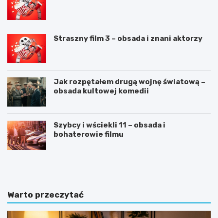
Straszny film 3 – obsada i znani aktorzy
Jak rozpętałem drugą wojnę światową –
obsada kultowej komedii
Szybcy i wściekli 11 – obsada i
bohaterowie filmu
C
J
V
a
n
k
a
n
„
a
Warto przeczytać
6
p
”
i
–
s