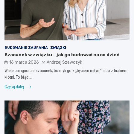
BUDOWANIE ZAUFANIA
ZWIĄZKI
Szacunek w związku – jak go budować na co dzień
16 marca 2026
Andrzej Szewczyk
Wiele par ignoruje szacunek, bo myli go z „byciem miłym” albo z brakiem
kłótni. To błąd:…
Czytaj dalej