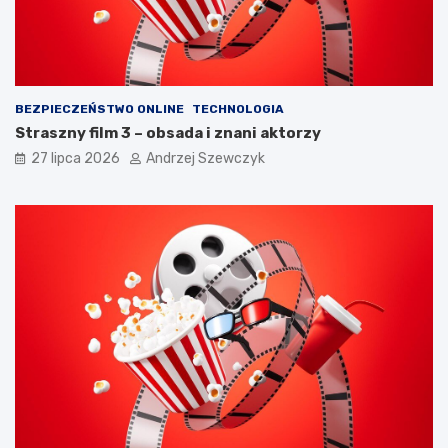
ę
a
t
c
a
h
ć
?
BEZPIECZEŃSTWO ONLINE
TECHNOLOGIA
Straszny film 3 – obsada i znani aktorzy
27 lipca 2026
Andrzej Szewczyk