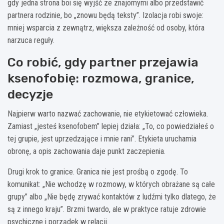
gdy jedna strona boi się wyjść ze znajomymi albo przedstawić
partnera rodzinie, bo „znowu będą teksty”. Izolacja robi swoje:
mniej wsparcia z zewnątrz, większa zależność od osoby, która
narzuca reguły.
Co robić, gdy partner przejawia
ksenofobię: rozmowa, granice,
decyzje
Najpierw warto nazwać zachowanie, nie etykietować człowieka.
Zamiast „jesteś ksenofobem” lepiej działa: „To, co powiedziałeś o
tej grupie, jest uprzedzające i mnie rani”. Etykieta uruchamia
obronę, a opis zachowania daje punkt zaczepienia.
Drugi krok to granice. Granica nie jest prośbą o zgodę. To
komunikat: „Nie wchodzę w rozmowy, w których obrażane są całe
grupy” albo „Nie będę zrywać kontaktów z ludźmi tylko dlatego, że
są z innego kraju”. Brzmi twardo, ale w praktyce ratuje zdrowie
psychiczne i porządek w relacji.