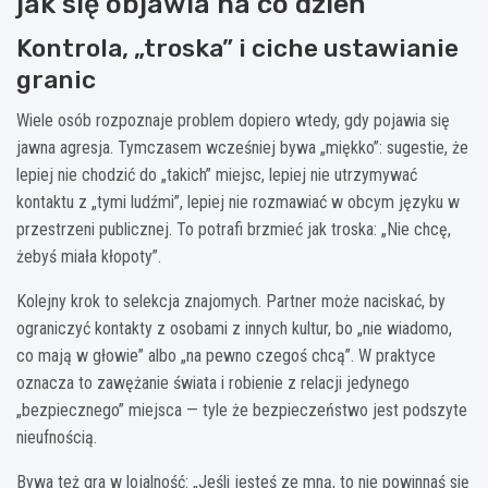
jak się objawia na co dzień
Kontrola, „troska” i ciche ustawianie
granic
Wiele osób rozpoznaje problem dopiero wtedy, gdy pojawia się
jawna agresja. Tymczasem wcześniej bywa „miękko”: sugestie, że
lepiej nie chodzić do „takich” miejsc, lepiej nie utrzymywać
kontaktu z „tymi ludźmi”, lepiej nie rozmawiać w obcym języku w
przestrzeni publicznej. To potrafi brzmieć jak troska: „Nie chcę,
żebyś miała kłopoty”.
Kolejny krok to selekcja znajomych. Partner może naciskać, by
ograniczyć kontakty z osobami z innych kultur, bo „nie wiadomo,
co mają w głowie” albo „na pewno czegoś chcą”. W praktyce
oznacza to zawężanie świata i robienie z relacji jedynego
„bezpiecznego” miejsca — tyle że bezpieczeństwo jest podszyte
nieufnością.
Bywa też gra w lojalność: „Jeśli jesteś ze mną, to nie powinnaś się