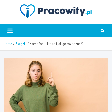
Skip
to
content
pracowity.pl
Home
Związki
Ksenofob – kto to i jak go rozpoznać?