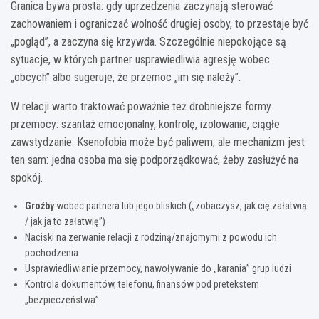
Granica bywa prosta: gdy uprzedzenia zaczynają sterować
zachowaniem i ograniczać wolność drugiej osoby, to przestaje być
„pogląd”, a zaczyna się krzywda. Szczególnie niepokojące są
sytuacje, w których partner usprawiedliwia agresję wobec
„obcych” albo sugeruje, że przemoc „im się należy”.
W relacji warto traktować poważnie też drobniejsze formy
przemocy: szantaż emocjonalny, kontrolę, izolowanie, ciągłe
zawstydzanie. Ksenofobia może być paliwem, ale mechanizm jest
ten sam: jedna osoba ma się podporządkować, żeby zasłużyć na
spokój.
Groźby
wobec partnera lub jego bliskich („zobaczysz, jak cię załatwią
/ jak ja to załatwię”)
Naciski na zerwanie relacji z rodziną/znajomymi z powodu ich
pochodzenia
Usprawiedliwianie przemocy, nawoływanie do „karania” grup ludzi
Kontrola dokumentów, telefonu, finansów pod pretekstem
„bezpieczeństwa”