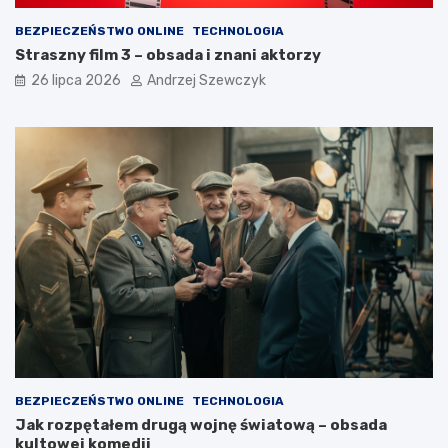
BEZPIECZEŃSTWO ONLINE
TECHNOLOGIA
Straszny film 3 – obsada i znani aktorzy
26 lipca 2026
Andrzej Szewczyk
BEZPIECZEŃSTWO ONLINE
TECHNOLOGIA
Jak rozpętałem drugą wojnę światową – obsada
kultowej komedii