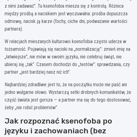
z nimi zadawać”. Tu ksenofobia miesza się z kontrolą. Różnica
między prośbą a naciskiem jest wyczuwalna: prośba dopuszcza
odmowę, nacisk ją karze (fochy, ciche dni, podważanie wartości
partnera).
W relacjach mieszanych kulturowo ksenofobia często uderza w
tożsamość. Pojawiają się naciski na „normalizację”: zmień imię na
„łatwiejsze”, nie mów w swoim języku, nie celebruj świąt, nie
ubieraj się „tak”. Czasem dochodzi do „testów”: sprawdzania, czy
partner „jest bardziej nasz niż ich”.
Najbardziej zdradliwe jest to, że na początku może nie paść ani
jedno wulgarne słowo. Wystarczą setki drobnych komunikatów, że
część świata jest gorsza — a partner ma się do tego dostosować,
żeby „nie robić problemów”.
Jak rozpoznać ksenofoba po
języku i zachowaniach (bez