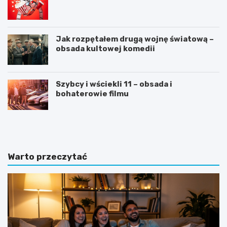
Jak rozpętałem drugą wojnę światową –
obsada kultowej komedii
Szybcy i wściekli 11 – obsada i
bohaterowie filmu
C
J
V
a
n
k
a
n
„
a
Warto przeczytać
6
p
”
i
–
s
s
a
z
ć
e
d
ś
o
ć
b