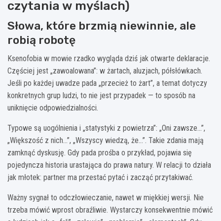
czytania w myślach)
Słowa, które brzmią niewinnie, ale
robią robotę
Ksenofobia w mowie rzadko wygląda dziś jak otwarte deklaracje.
Częściej jest „zawoalowana”: w żartach, aluzjach, półsłówkach.
Jeśli po każdej uwadze pada „przecież to żart”, a temat dotyczy
konkretnych grup ludzi, to nie jest przypadek — to sposób na
uniknięcie odpowiedzialności.
Typowe są uogólnienia i „statystyki z powietrza”: „Oni zawsze…”,
„Większość z nich…”, „Wszyscy wiedzą, że…”. Takie zdania mają
zamknąć dyskusję. Gdy pada prośba o przykład, pojawia się
pojedyncza historia urastająca do prawa natury. W relacji to działa
jak młotek: partner ma przestać pytać i zacząć przytakiwać.
Ważny sygnał to odczłowieczanie, nawet w miękkiej wersji. Nie
trzeba mówić wprost obraźliwie. Wystarczy konsekwentnie mówić