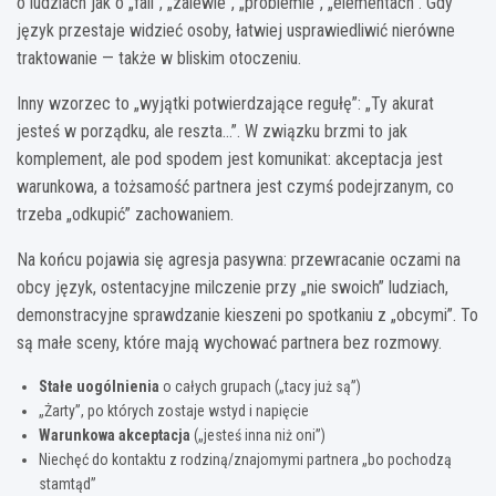
o ludziach jak o „fali”, „zalewie”, „problemie”, „elementach”. Gdy
język przestaje widzieć osoby, łatwiej usprawiedliwić nierówne
traktowanie — także w bliskim otoczeniu.
Inny wzorzec to „wyjątki potwierdzające regułę”: „Ty akurat
jesteś w porządku, ale reszta…”. W związku brzmi to jak
komplement, ale pod spodem jest komunikat: akceptacja jest
warunkowa, a tożsamość partnera jest czymś podejrzanym, co
trzeba „odkupić” zachowaniem.
Na końcu pojawia się agresja pasywna: przewracanie oczami na
obcy język, ostentacyjne milczenie przy „nie swoich” ludziach,
demonstracyjne sprawdzanie kieszeni po spotkaniu z „obcymi”. To
są małe sceny, które mają wychować partnera bez rozmowy.
Stałe uogólnienia
o całych grupach („tacy już są”)
„Żarty”, po których zostaje wstyd i napięcie
Warunkowa akceptacja
(„jesteś inna niż oni”)
Niechęć do kontaktu z rodziną/znajomymi partnera „bo pochodzą
stamtąd”