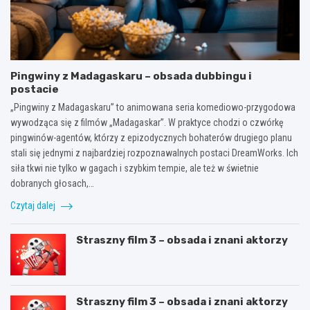
Pingwiny z Madagaskaru – obsada dubbingu i
postacie
„Pingwiny z Madagaskaru” to animowana seria komediowo-przygodowa
wywodząca się z filmów „Madagaskar”. W praktyce chodzi o czwórkę
pingwinów-agentów, którzy z epizodycznych bohaterów drugiego planu
stali się jednymi z najbardziej rozpoznawalnych postaci DreamWorks. Ich
siła tkwi nie tylko w gagach i szybkim tempie, ale też w świetnie
dobranych głosach,…
Czytaj dalej
Straszny film 3 – obsada i znani aktorzy
Straszny film 3 – obsada i znani aktorzy