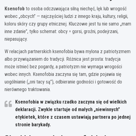
Ksenofob
to osoba odczuwająca silną niechęć, lęk lub wrogość
wobec „obcych” — najczęściej ludzi z innego kraju, kultury, religii,
koloru skóry czy grupy etnicznej. Kluczowe jest tu nie samo „mam
inne zdanie”, tylko schemat: obcy = gorsi, groźni, podejrzani,
niepasujący.
W relacjach partnerskich ksenofobia bywa mylona z patriotyzmem
albo przywiązaniem do tradycji. Różnica jest prosta: tradycja
może istnieć bez pogardy, a patriotyzm nie wymaga wrogości
wobec innych. Ksenofobia zaczyna się tam, gdzie pojawia się
uogólnianie („oni tacy są”), odbieranie godności i gotowość do
nierównego traktowania.
Ksenofobia w związku
rzadko zaczyna się od wielkich
deklaracji. Zwykle startuje od małych „niewinnych”
etykietek, które z czasem ustawiają partnera po jednej
stronie barykady.