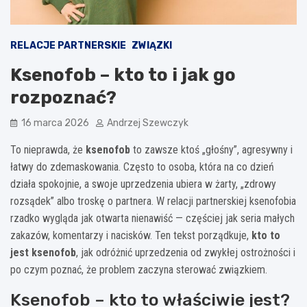
RELACJE PARTNERSKIE
ZWIĄZKI
Ksenofob – kto to i jak go
rozpoznać?
16 marca 2026
Andrzej Szewczyk
To nieprawda, że
ksenofob
to zawsze ktoś „głośny”, agresywny i
łatwy do zdemaskowania. Często to osoba, która na co dzień
działa spokojnie, a swoje uprzedzenia ubiera w żarty, „zdrowy
rozsądek” albo troskę o partnera. W relacji partnerskiej ksenofobia
rzadko wygląda jak otwarta nienawiść — częściej jak seria małych
zakazów, komentarzy i nacisków. Ten tekst porządkuje,
kto to
jest ksenofob
, jak odróżnić uprzedzenia od zwykłej ostrożności i
po czym poznać, że problem zaczyna sterować związkiem.
Ksenofob – kto to właściwie jest?