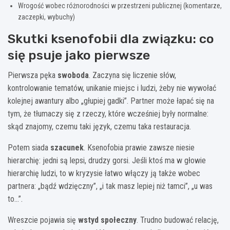
Wrogość wobec różnorodności w przestrzeni publicznej (komentarze,
zaczepki, wybuchy)
Skutki ksenofobii dla związku: co
się psuje jako pierwsze
Pierwsza pęka
swoboda
. Zaczyna się liczenie słów,
kontrolowanie tematów, unikanie miejsc i ludzi, żeby nie wywołać
kolejnej awantury albo „głupiej gadki”. Partner może łapać się na
tym, że tłumaczy się z rzeczy, które wcześniej były normalne:
skąd znajomy, czemu taki język, czemu taka restauracja.
Potem siada
szacunek
. Ksenofobia prawie zawsze niesie
hierarchię: jedni są lepsi, drudzy gorsi. Jeśli ktoś ma w głowie
hierarchię ludzi, to w kryzysie łatwo włączy ją także wobec
partnera: „bądź wdzięczny”, „i tak masz lepiej niż tamci”, „u was
to…”.
Wreszcie pojawia się
wstyd społeczny
. Trudno budować relację,