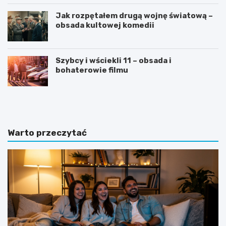
Jak rozpętałem drugą wojnę światową –
obsada kultowej komedii
Szybcy i wściekli 11 – obsada i
bohaterowie filmu
C
J
V
a
n
k
a
n
„
a
Warto przeczytać
6
p
”
i
–
s
s
a
z
ć
e
d
ś
o
ć
b
z
r
a
y