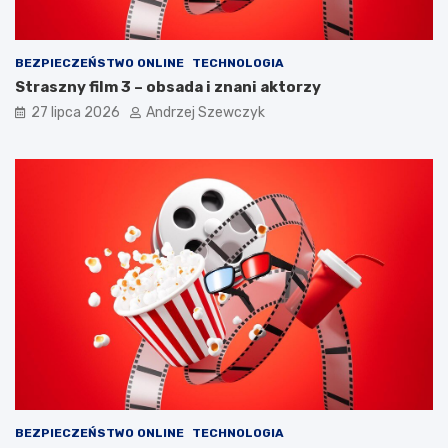
ć
?
BEZPIECZEŃSTWO ONLINE
TECHNOLOGIA
Straszny film 3 – obsada i znani aktorzy
27 lipca 2026
Andrzej Szewczyk
BEZPIECZEŃSTWO ONLINE
TECHNOLOGIA