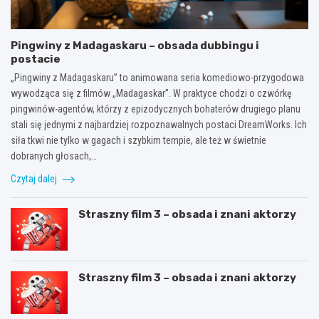
Pingwiny z Madagaskaru – obsada dubbingu i
postacie
„Pingwiny z Madagaskaru” to animowana seria komediowo-przygodowa
wywodząca się z filmów „Madagaskar”. W praktyce chodzi o czwórkę
pingwinów-agentów, którzy z epizodycznych bohaterów drugiego planu
stali się jednymi z najbardziej rozpoznawalnych postaci DreamWorks. Ich
siła tkwi nie tylko w gagach i szybkim tempie, ale też w świetnie
dobranych głosach,…
Czytaj dalej
Straszny film 3 – obsada i znani aktorzy
Straszny film 3 – obsada i znani aktorzy