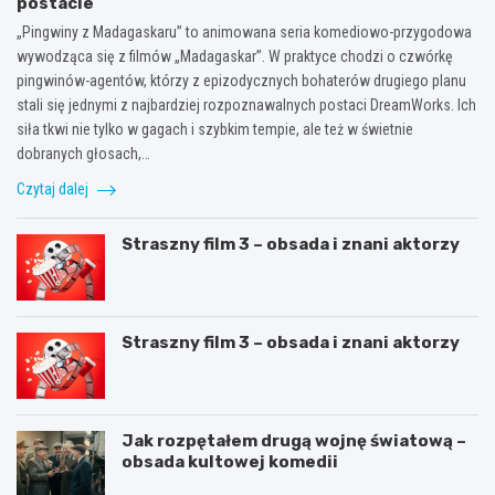
postacie
„Pingwiny z Madagaskaru” to animowana seria komediowo-przygodowa
wywodząca się z filmów „Madagaskar”. W praktyce chodzi o czwórkę
pingwinów-agentów, którzy z epizodycznych bohaterów drugiego planu
stali się jednymi z najbardziej rozpoznawalnych postaci DreamWorks. Ich
siła tkwi nie tylko w gagach i szybkim tempie, ale też w świetnie
dobranych głosach,…
Czytaj dalej
Straszny film 3 – obsada i znani aktorzy
Straszny film 3 – obsada i znani aktorzy
Jak rozpętałem drugą wojnę światową –
obsada kultowej komedii