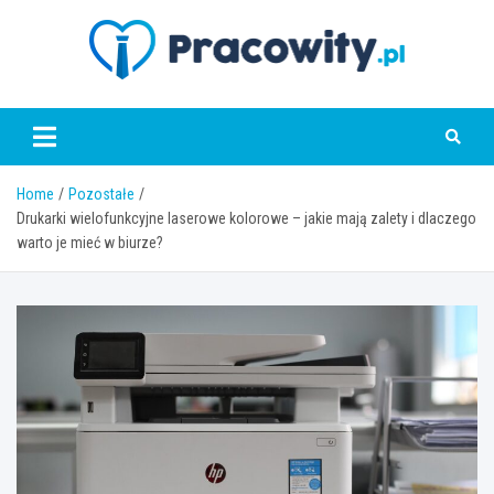
Skip
to
content
pracowity.pl
Home
Pozostałe
Drukarki wielofunkcyjne laserowe kolorowe – jakie mają zalety i dlaczego
warto je mieć w biurze?