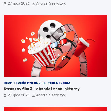
y
a
27 lipca 2026
Andrzej Szewczyk
c
c
h
y
w
j
a
n
r
y
t
w
o
7
p
k
a
r
m
o
i
k
ę
a
t
c
a
h
ć
?
BEZPIECZEŃSTWO ONLINE
TECHNOLOGIA
Straszny film 3 – obsada i znani aktorzy
27 lipca 2026
Andrzej Szewczyk