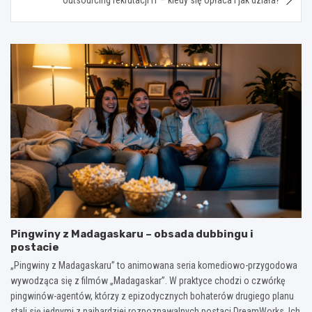
Pingwiny z Madagaskaru – obsada dubbingu i
postacie
„Pingwiny z Madagaskaru” to animowana seria komediowo-przygodowa
wywodząca się z filmów „Madagaskar”. W praktyce chodzi o czwórkę
pingwinów-agentów, którzy z epizodycznych bohaterów drugiego planu
stali się jednymi z najbardziej rozpoznawalnych postaci DreamWorks. Ich