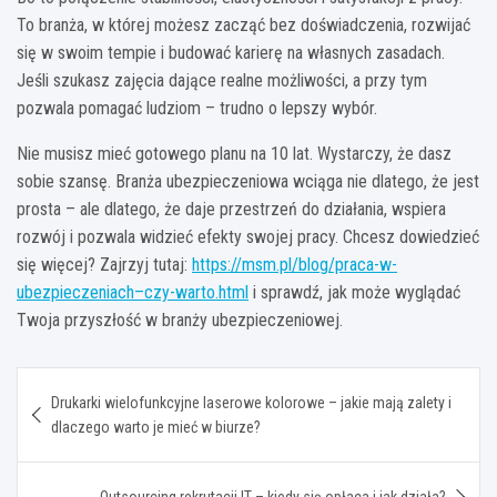
To branża, w której możesz zacząć bez doświadczenia, rozwijać
się w swoim tempie i budować karierę na własnych zasadach.
Jeśli szukasz zajęcia dające realne możliwości, a przy tym
pozwala pomagać ludziom – trudno o lepszy wybór.
Nie musisz mieć gotowego planu na 10 lat. Wystarczy, że dasz
sobie szansę. Branża ubezpieczeniowa wciąga nie dlatego, że jest
prosta – ale dlatego, że daje przestrzeń do działania, wspiera
rozwój i pozwala widzieć efekty swojej pracy. Chcesz dowiedzieć
się więcej? Zajrzyj tutaj:
https://msm.pl/blog/praca-w-
ubezpieczeniach–czy-warto.html
i sprawdź, jak może wyglądać
Twoja przyszłość w branży ubezpieczeniowej.
Nawigacja
Drukarki wielofunkcyjne laserowe kolorowe – jakie mają zalety i
wpisu
dlaczego warto je mieć w biurze?
Outsourcing rekrutacji IT – kiedy się opłaca i jak działa?