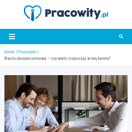
Skip
to
content
pracowity.pl
Home
Pozostałe
Branża ubezpieczeniowa — czy warto rozpocząć w niej karierę?