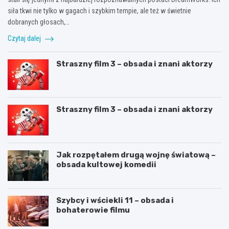
siła tkwi nie tylko w gagach i szybkim tempie, ale też w świetnie
dobranych głosach,…
Czytaj dalej
Straszny film 3 – obsada i znani aktorzy
Straszny film 3 – obsada i znani aktorzy
Jak rozpętałem drugą wojnę światową –
obsada kultowej komedii
Szybcy i wściekli 11 – obsada i
bohaterowie filmu
C
J