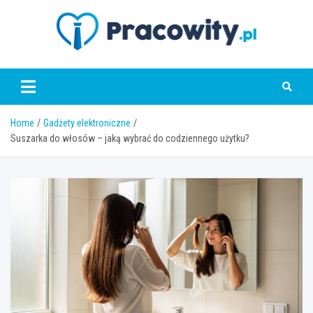
Skip
to
content
pracowity.pl
Home
Gadżety elektroniczne
Suszarka do włosów – jaką wybrać do codziennego użytku?