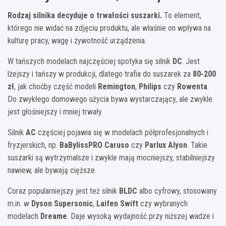
Rodzaj silnika decyduje o trwałości suszarki.
To element,
którego nie widać na zdjęciu produktu, ale właśnie on wpływa na
kulturę pracy, wagę i żywotność urządzenia.
W tańszych modelach najczęściej spotyka się silnik
DC
. Jest
lżejszy i tańszy w produkcji, dlatego trafia do suszarek za
80-200
zł
, jak choćby część modeli
Remington
,
Philips
czy
Rowenta
.
Do zwykłego domowego użycia bywa wystarczający, ale zwykle
jest głośniejszy i mniej trwały.
Silnik
AC
częściej pojawia się w modelach półprofesjonalnych i
fryzjerskich, np.
BaBylissPRO Caruso
czy
Parlux Alyon
. Takie
suszarki są wytrzymalsze i zwykle mają mocniejszy, stabilniejszy
nawiew, ale bywają cięższe.
Coraz popularniejszy jest też silnik
BLDC
albo cyfrowy, stosowany
m.in. w
Dyson Supersonic
,
Laifen Swift
czy wybranych
modelach
Dreame
. Daje wysoką wydajność przy niższej wadze i