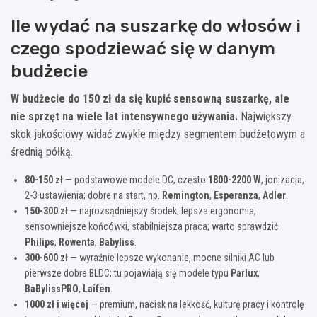
Ile wydać na suszarkę do włosów i
czego spodziewać się w danym
budżecie
W budżecie do 150 zł da się kupić sensowną suszarkę, ale
nie sprzęt na wiele lat intensywnego używania.
Największy
skok jakościowy widać zwykle między segmentem budżetowym a
średnią półką.
80-150 zł
— podstawowe modele DC, często
1800-2200 W
, jonizacja,
2-3 ustawienia; dobre na start, np.
Remington
,
Esperanza
,
Adler
.
150-300 zł
— najrozsądniejszy środek; lepsza ergonomia,
sensowniejsze końcówki, stabilniejsza praca; warto sprawdzić
Philips
,
Rowenta
,
Babyliss
.
300-600 zł
— wyraźnie lepsze wykonanie, mocne silniki AC lub
pierwsze dobre BLDC; tu pojawiają się modele typu
Parlux
,
BaBylissPRO
,
Laifen
.
1000 zł i więcej
— premium, nacisk na lekkość, kulturę pracy i kontrolę