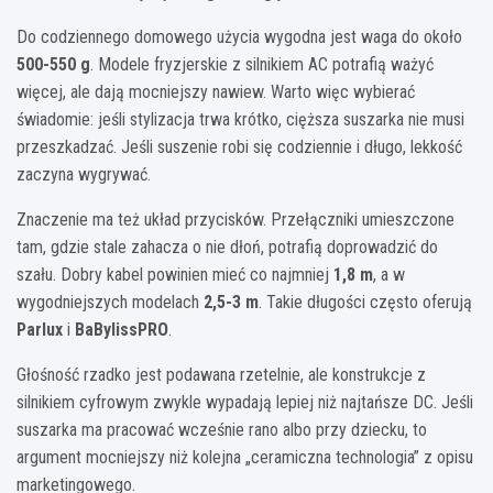
Do codziennego domowego użycia wygodna jest waga do około
500-550 g
. Modele fryzjerskie z silnikiem AC potrafią ważyć
więcej, ale dają mocniejszy nawiew. Warto więc wybierać
świadomie: jeśli stylizacja trwa krótko, cięższa suszarka nie musi
przeszkadzać. Jeśli suszenie robi się codziennie i długo, lekkość
zaczyna wygrywać.
Znaczenie ma też układ przycisków. Przełączniki umieszczone
tam, gdzie stale zahacza o nie dłoń, potrafią doprowadzić do
szału. Dobry kabel powinien mieć co najmniej
1,8 m
, a w
wygodniejszych modelach
2,5-3 m
. Takie długości często oferują
Parlux
i
BaBylissPRO
.
Głośność rzadko jest podawana rzetelnie, ale konstrukcje z
silnikiem cyfrowym zwykle wypadają lepiej niż najtańsze DC. Jeśli
suszarka ma pracować wcześnie rano albo przy dziecku, to
argument mocniejszy niż kolejna „ceramiczna technologia” z opisu
marketingowego.