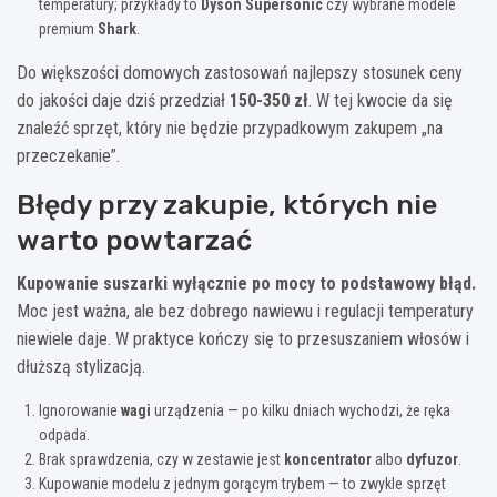
temperatury; przykłady to
Dyson Supersonic
czy wybrane modele
premium
Shark
.
Do większości domowych zastosowań najlepszy stosunek ceny
do jakości daje dziś przedział
150-350 zł
. W tej kwocie da się
znaleźć sprzęt, który nie będzie przypadkowym zakupem „na
przeczekanie”.
Błędy przy zakupie, których nie
warto powtarzać
Kupowanie suszarki wyłącznie po mocy to podstawowy błąd.
Moc jest ważna, ale bez dobrego nawiewu i regulacji temperatury
niewiele daje. W praktyce kończy się to przesuszaniem włosów i
dłuższą stylizacją.
Ignorowanie
wagi
urządzenia — po kilku dniach wychodzi, że ręka
odpada.
Brak sprawdzenia, czy w zestawie jest
koncentrator
albo
dyfuzor
.
Kupowanie modelu z jednym gorącym trybem — to zwykle sprzęt