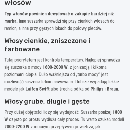
włosów
Typ włosów powinien decydować o zakupie bardziej niż
marka.
Inna suszarka sprawdzi się przy cienkich włosach do
ramion, a inna przy gęstych lokach do połowy pleców.
Włosy cienkie, zniszczone i
farbowane
Tutaj priorytetem jest kontrola temperatury. Najlepiej sprawdza
się suszarka o mocy
1600-2000 W
, z jonizacją i kilkoma
poziomami ciepła. Dużo ważniejsza od „turbo mocy” jest
możliwość suszenia letnim nawiewem. Dobrze wypadają lekkie
modele jak
Laifen Swift
albo średnia półka od
Philips
i
Braun
.
Włosy grube, długie i gęste
Przy dużej objętości liczy się wydajność. Suszarka poniżej
1800
W
często po prostu wydłuża cały proces. Tu warto szukać modeli
2000-2200 W
z mocnym przepływem powietrza, jak