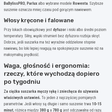
BaBylissPRO
,
Parlux
albo wybrane modele
Rowenta
. Szybsze
suszenie oznacza mniej czasu pod gorącym nawiewem.
Włosy kręcone i falowane
Przy lokach obowiązkowy jest
dyfuzor
i niski albo średni poziom
temperatury. Silny, wąski strumień bez dyfuzora rozbija skręt.
Dobrze, jeśli suszarka ma też wyraźnie oddzielone stopnie
nawiewu, bo loki lepiej reagują na spokojniejsze suszenie niż na
maksymalną prędkość.
Waga, głośność i ergonomia:
rzeczy, które wychodzą dopiero
po tygodniu
Za ciężka suszarka męczy rękę i zniechęca do używania
właściwych ustawień.
To jeden z najczęściej pomijanych
parametrów. Jeśli włosy są długie i samo suszenie trwa
10-15
minut
, różnica między
380 g
a
780 g
jest odczuwalna od razu.