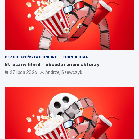
p
k
a
r
m
o
i
k
ę
a
t
c
a
h
ć
?
BEZPIECZEŃSTWO ONLINE
TECHNOLOGIA
Straszny film 3 – obsada i znani aktorzy
27 lipca 2026
Andrzej Szewczyk