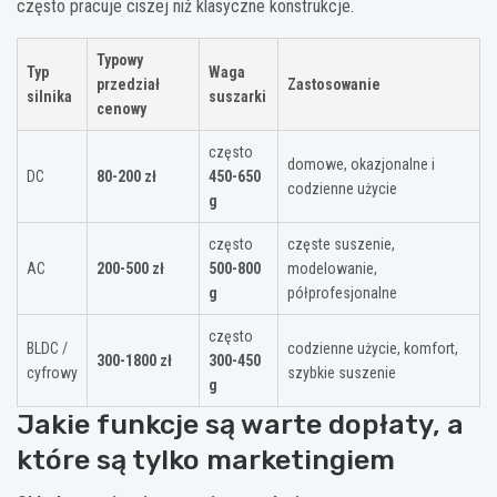
często pracuje ciszej niż klasyczne konstrukcje.
Typowy
Typ
Waga
przedział
Zastosowanie
silnika
suszarki
cenowy
często
domowe, okazjonalne i
DC
80-200 zł
450-650
codzienne użycie
g
często
częste suszenie,
AC
200-500 zł
500-800
modelowanie,
g
półprofesjonalne
często
BLDC /
codzienne użycie, komfort,
300-1800 zł
300-450
cyfrowy
szybkie suszenie
g
Jakie funkcje są warte dopłaty, a
które są tylko marketingiem