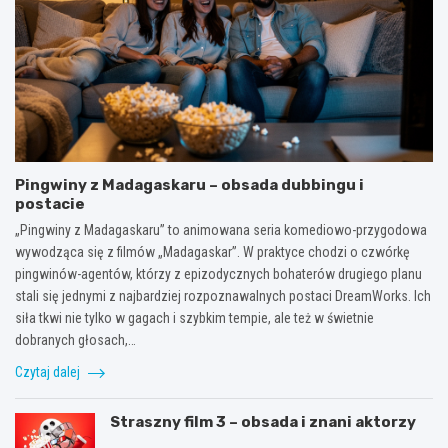
Pingwiny z Madagaskaru – obsada dubbingu i
postacie
„Pingwiny z Madagaskaru” to animowana seria komediowo-przygodowa
wywodząca się z filmów „Madagaskar”. W praktyce chodzi o czwórkę
pingwinów-agentów, którzy z epizodycznych bohaterów drugiego planu
stali się jednymi z najbardziej rozpoznawalnych postaci DreamWorks. Ich
siła tkwi nie tylko w gagach i szybkim tempie, ale też w świetnie
dobranych głosach,…
Czytaj dalej
Straszny film 3 – obsada i znani aktorzy