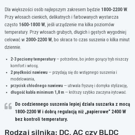
Dla większości osób najlepszym zakresem będzie
1800-2200 W
.
Przy włosach cienkich, delikatnych i farbowanych wystarcza
często
1600-1800 W
, jeśli urządzenie ma kilka poziomów
temperatury. Przy włosach grubych, długich i gęstych wygodniej
celować w
2000-2200 W
, bo skraca to czas suszenia o kilka minut
dziennie.
2-3 poziomy temperatury
— potrzebne, bo jeden gorący tryb niszczy
komfort i włosy,
2 prędkości nawiewu
— przydają się do wstępnego suszenia i
modelowania,
przycisk chłodnego nawiewu
— utrwala fryzurę i domyka stylizację,
długość kabla minimum 1,8 m
— krótszy szybko zaczyna irytować.
Do codziennego suszenia lepiej działa suszarka z mocą
1800-2200 W
i dobrą regulacją niż „papierowe”
2400 W
bez kontroli temperatury.
Rodzaj silnika: DC, AC czy BLDC