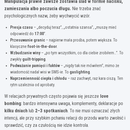
Manipulacja prawie zawsze zostawia ślad w formie nacisku,
zamieszania albo poczucia długu.
Nie trzeba znać
psychologicznych nazw, żeby wychwycić wzór.
Presja czasu
– „decyduj teraz”, „ostatnia szansa”, „muszę mieć
odpowiedź do
17:00
”.
Przesuwanie granic
– najpierw mała prośba, potem większa. To
klasyczne
foot-in-the-door
.
Wzbudzanie winy
– „po tym wszystkim, co dla ciebie zrobiłem…”. To
zwykły
guilt-tripping
.
Podważanie pamięci i faktów
– „nigdy tak nie mówiłem”, mimo że
wiadomość nadal wisi w SMS-ie. To
gaslighting
.
Naprzemienność ciepła i chłodu
– raz zachwyt, raz kara ciszą. Ten
rytm uzależnia od aprobaty.
W relacjach prywatnych często pojawia się jeszcze
love
bombing
: bardzo intensywna uwaga, komplementy, deklaracje po
kilku dniach
lub
2–3 spotkaniach
. To nie musi oznaczać złych
intencji, ale przy szybkim pchaniu relacji do przodu warto zwolnić i
sprawdzić, czy za czułością nie idzie kontrola.