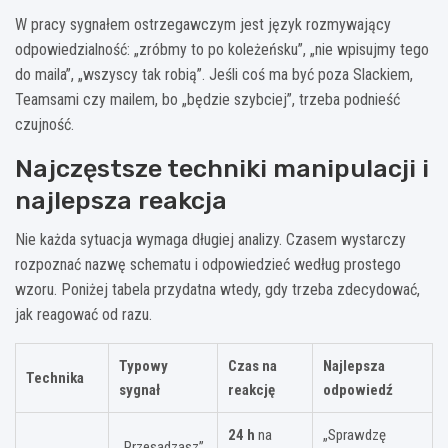
W pracy sygnałem ostrzegawczym jest język rozmywający
odpowiedzialność: „zróbmy to po koleżeńsku”, „nie wpisujmy tego
do maila”, „wszyscy tak robią”. Jeśli coś ma być poza Slackiem,
Teamsami czy mailem, bo „będzie szybciej”, trzeba podnieść
czujność.
Najczęstsze techniki manipulacji i
najlepsza reakcja
Nie każda sytuacja wymaga długiej analizy. Czasem wystarczy
rozpoznać nazwę schematu i odpowiedzieć według prostego
wzoru. Poniżej tabela przydatna wtedy, gdy trzeba zdecydować,
jak reagować od razu.
Typowy
Czas na
Najlepsza
Technika
sygnał
reakcję
odpowiedź
24 h
na
„Sprawdzę
„Przesadzasz”,