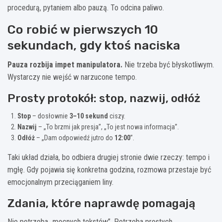
procedurą, pytaniem albo pauzą. To odcina paliwo.
Co robić w pierwszych 10
sekundach, gdy ktoś naciska
Pauza rozbija impet manipulatora.
Nie trzeba być błyskotliwym.
Wystarczy nie wejść w narzucone tempo.
Prosty protokół: stop, nazwij, odłóż
Stop
– dosłownie
3–10 sekund
ciszy.
Nazwij
– „To brzmi jak presja”, „To jest nowa informacja”.
Odłóż
– „Dam odpowiedź jutro do
12:00
”.
Taki układ działa, bo odbiera drugiej stronie dwie rzeczy: tempo i
mgłę. Gdy pojawia się konkretna godzina, rozmowa przestaje być
emocjonalnym przeciąganiem liny.
Zdania, które naprawdę pomagają
Nie potrzeba „mocnych tekstów”. Potrzeba prostych,