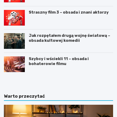
Straszny film 3 – obsada i znani aktorzy
Jak rozpętałem drugą wojnę światową –
obsada kultowej komedii
Szybcy i wściekli 11 – obsada i
bohaterowie filmu
C
J
V
a
n
k
a
n
„
a
Warto przeczytać
6
p
”
i
–
s
s
a
z
ć