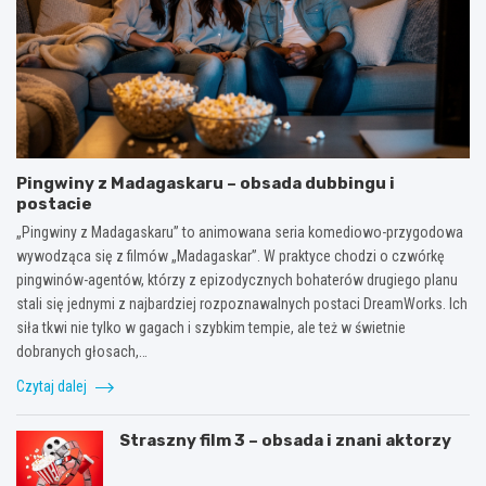
Pingwiny z Madagaskaru – obsada dubbingu i
postacie
„Pingwiny z Madagaskaru” to animowana seria komediowo-przygodowa
wywodząca się z filmów „Madagaskar”. W praktyce chodzi o czwórkę
pingwinów-agentów, którzy z epizodycznych bohaterów drugiego planu
stali się jednymi z najbardziej rozpoznawalnych postaci DreamWorks. Ich
siła tkwi nie tylko w gagach i szybkim tempie, ale też w świetnie
dobranych głosach,…
Czytaj dalej
Straszny film 3 – obsada i znani aktorzy