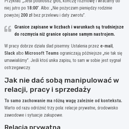
Przykład: „Jeśli podnosisz głos, kończę rozmowę i wracamy do
niej jutro po
18:00
”. Albo: „Nie pożyczam pieniędzy rodzinie
powyżej
200 zł
bez przelewu i daty zwrotu”.
Granice zapisane w liczbach i warunkach są trudniejsze
do rozmycia niż granice opisane samym nastrojem.
W pracy dobrze działa ślad pisemny. Ustalenia przez
e-mail
,
Slack
albo
Microsoft Teams
ograniczają późniejsze „nie tak się
umawialiśmy”. Jeśli ktoś unika zapisu, to sam w sobie jest sygnał
ostrzegawczy.
Jak nie dać sobą manipulować w
relacji, pracy i sprzedaży
To samo zachowanie ma różną wagę zależnie od kontekstu.
Warto od razu odróżnić trzy pola: relacje prywatne, środowisko
zawodowe i sytuacje zakupowe.
Relacja prywatna