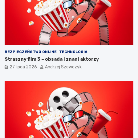
a
r
m
o
i
k
ę
a
t
c
a
h
ć
?
BEZPIECZEŃSTWO ONLINE
TECHNOLOGIA
Straszny film 3 – obsada i znani aktorzy
27 lipca 2026
Andrzej Szewczyk