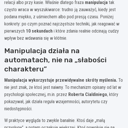
relacji albo przy kasie. Właśnie dlatego fraza
manipulacja
tak
często wraca w wyszukiwarce: trudno ją zauważyć, kiedy jest
podana miękko, z uśmiechem albo pod presją czasu. Poniżej
konkrety: po czym poznać najczęstsze techniki, jak reagować w
pierwszych
10 sekundach
i które zdania realnie odcinają cudzy
wpływ bez wdawania się w kłótnie.
Manipulacja działa na
automatach, nie na „słabości
charakteru”
Manipulacja wykorzystuje przewidywalne skróty myślenia.
To
nie jest znak, że ktoś jest naiwny. To mechanizm opisany od lat w
psychologii społecznej, m.in. przez
Roberta Cialdiniego
, który
pokazywał, jak działa reguła wzajemności, autorytetu czy
niedostępności.
W praktyce wygląda to zwykle banalnie. Ktoś daje „małą
przysługę”, a potem oczekuje większej. Ktoś powołuje się na