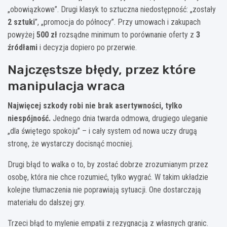
„obowiązkowe”. Drugi klasyk to sztuczna niedostępność: „zostały
2 sztuki
”, „promocja do północy”. Przy umowach i zakupach
powyżej
500 zł
rozsądne minimum to porównanie oferty z
3
źródłami
i decyzja dopiero po przerwie.
Najczęstsze błędy, przez które
manipulacja wraca
Najwięcej szkody robi nie brak asertywności, tylko
niespójność.
Jednego dnia twarda odmowa, drugiego uleganie
„dla świętego spokoju” – i cały system od nowa uczy drugą
stronę, że wystarczy docisnąć mocniej.
Drugi błąd to walka o to, by zostać dobrze zrozumianym przez
osobę, która nie chce rozumieć, tylko wygrać. W takim układzie
kolejne tłumaczenia nie poprawiają sytuacji. One dostarczają
materiału do dalszej gry.
Trzeci błąd to mylenie empatii z rezygnacją z własnych granic.