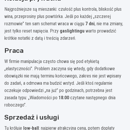
Najgroźniejsze są mieszanki: czułość plus kontrola, bliskość plus
wina, przeprosiny plus powtórka. Jeśli po każdej „szczerej
rozmowie” ten sam schemat wraca w ciągu
7 dni
, nie ma zmiany,
jest tylko reset napięcia. Przy
gaslightingu
warto prowadzić
krótkie notatki z datą i treścią zdarzeń.
Praca
W firmie manipulacja często chowa się pod etykietą
„elastyczności”. Problem zaczyna się wtedy, gdy dodatkowe
obowiązki nie mają terminu końcowego, zakres nie jest wpisany
do zadań, a odmowa ma budzić wstyd. Jeśli ktoś regularnie
oczekuje odpowiedzi „na już” po godzinach, potrzebna jest
zasada typu: „Wiadomości po
18:00
czytane następnego dnia
roboczego”.
Sprzedaż i usługi
Tu króluje
low-ball
: najpierw atrakcyjna cena, potem dopłaty