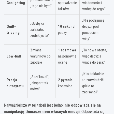
Gaslighting
sprawdzenie
wiadomości i
„tego nie było”
faktów
wrócę do tego.”
„Nie podejmuję
„Gdyby ci
Guilt-
10 sekund
decyzji pod
zależało,
tripping
pauzy
poczuciem
zrobiłbyś to”
winy.”
Zmiana
1 rozmowa
„To nowa oferta,
Low-ball
warunków po
na ponowną
więc decyzja
zgodzie
ocenę
wraca do zera.”
„Kto dokładnie
„Szef kazał”,
Presja
2 pytania
to zatwierdził i
„ekspert tak
autorytetu
kontrolne
gdzie to
mówi”
zapisano?”
Najważniejsze w tej tabeli jest jedno:
nie odpowiada się na
manipulację tłumaczeniem własnych emocji
. Odpowiada się