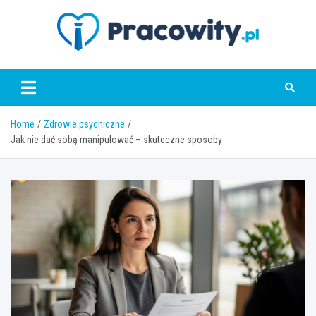
Skip
to
content
pracowity.pl
Home
Zdrowie psychiczne
Jak nie dać sobą manipulować – skuteczne sposoby