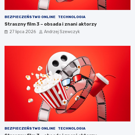
ć
?
BEZPIECZEŃSTWO ONLINE
TECHNOLOGIA
Straszny film 3 – obsada i znani aktorzy
27 lipca 2026
Andrzej Szewczyk
BEZPIECZEŃSTWO ONLINE
TECHNOLOGIA