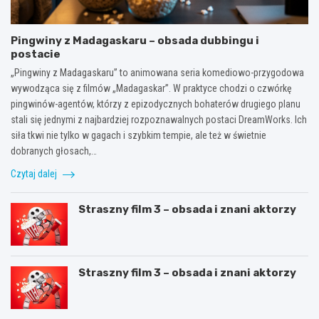
Pingwiny z Madagaskaru – obsada dubbingu i
postacie
„Pingwiny z Madagaskaru” to animowana seria komediowo-przygodowa
wywodząca się z filmów „Madagaskar”. W praktyce chodzi o czwórkę
pingwinów-agentów, którzy z epizodycznych bohaterów drugiego planu
stali się jednymi z najbardziej rozpoznawalnych postaci DreamWorks. Ich
siła tkwi nie tylko w gagach i szybkim tempie, ale też w świetnie
dobranych głosach,…
Czytaj dalej
Straszny film 3 – obsada i znani aktorzy
Straszny film 3 – obsada i znani aktorzy