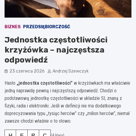
BIZNES
PRZEDSIĘBIORCZOŚĆ
Jednostka częstotliwości
krzyżówka – najczęstsza
odpowiedź
23 czerwca 2026
Andrzej Szewczyk
Hasło
„jednostka częstotliwości”
w krzyżówkach ma właściwie
jedną naprawdę pewną i najczęstszą odpowiedź. Chodzi o
podstawową jednostkę częstotliwości w układzie SI, znaną z
fizyki, radia i elektroniki. Jeśli w definicji nie ma dodatkowego
doprecyzowania typu „tysiąc herców” czy „milion herców”, niemal
zawsze chodzi właśnie o to słowo.
H
E
R
C
(4 litery)