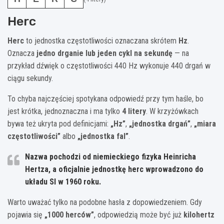
Herc
Herc
to jednostka częstotliwości oznaczana skrótem
Hz
.
Oznacza
jedno drganie lub jeden cykl na sekundę
— na
przykład dźwięk o częstotliwości 440 Hz wykonuje 440 drgań w
ciągu sekundy.
To chyba najczęściej spotykana odpowiedź przy tym haśle, bo
jest krótka, jednoznaczna i ma tylko
4 litery
. W krzyżówkach
bywa też ukryta pod definicjami:
„Hz”
,
„jednostka drgań”
,
„miara
częstotliwości”
albo
„jednostka fal”
.
Nazwa pochodzi od niemieckiego fizyka
Heinricha
Hertza
, a oficjalnie jednostkę
herc
wprowadzono do
układu SI w
1960 roku
.
Warto uważać tylko na podobne hasła z dopowiedzeniem. Gdy
pojawia się
„1000 herców”
, odpowiedzią może być już
kilohertz