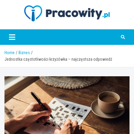
Skip
to
content
pracowity.pl
Home
Biznes
Jednostka częstotliwości krzyżówka – najczęstsza odpowiedź