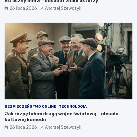
Straszny film 3 – obsada i znani aktorzy
26 lipca 2026
Andrzej Szewczyk
BEZPIECZEŃSTWO ONLINE
TECHNOLOGIA
Jak rozpętałem drugą wojnę światową – obsada
kultowej komedii
26 lipca 2026
Andrzej Szewczyk