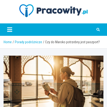
Skip
to
content
pracowity.pl
Home
Porady podróżnicze
Czy do Maroko potrzebny jest paszport?