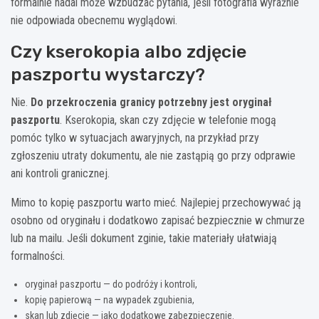
formalnie nadal może wzbudzać pytania, jeśli fotografia wyraźnie
nie odpowiada obecnemu wyglądowi.
Czy kserokopia albo zdjęcie
paszportu wystarczy?
Nie.
Do przekroczenia granicy potrzebny jest oryginał
paszportu
. Kserokopia, skan czy zdjęcie w telefonie mogą
pomóc tylko w sytuacjach awaryjnych, na przykład przy
zgłoszeniu utraty dokumentu, ale nie zastąpią go przy odprawie
ani kontroli granicznej.
Mimo to kopię paszportu warto mieć. Najlepiej przechowywać ją
osobno od oryginału i dodatkowo zapisać bezpiecznie w chmurze
lub na mailu. Jeśli dokument zginie, takie materiały ułatwiają
formalności.
oryginał paszportu — do podróży i kontroli,
kopię papierową — na wypadek zgubienia,
skan lub zdjęcie — jako dodatkowe zabezpieczenie.