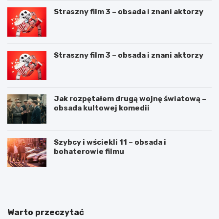
Straszny film 3 – obsada i znani aktorzy
Straszny film 3 – obsada i znani aktorzy
Jak rozpętałem drugą wojnę światową –
obsada kultowej komedii
Szybcy i wściekli 11 – obsada i
bohaterowie filmu
C
J
V
a
n
k
a
n
„
a
Warto przeczytać
6
p