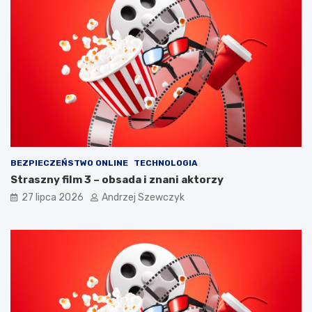
t
w
o
7
p
k
a
r
m
o
i
k
ę
a
t
c
a
h
ć
?
BEZPIECZEŃSTWO ONLINE
TECHNOLOGIA
Straszny film 3 – obsada i znani aktorzy
27 lipca 2026
Andrzej Szewczyk