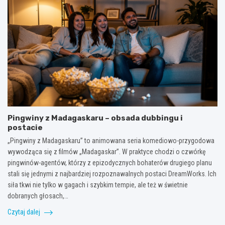
Pingwiny z Madagaskaru – obsada dubbingu i
postacie
„Pingwiny z Madagaskaru” to animowana seria komediowo-przygodowa
wywodząca się z filmów „Madagaskar”. W praktyce chodzi o czwórkę
pingwinów-agentów, którzy z epizodycznych bohaterów drugiego planu
stali się jednymi z najbardziej rozpoznawalnych postaci DreamWorks. Ich
siła tkwi nie tylko w gagach i szybkim tempie, ale też w świetnie
dobranych głosach,…
Czytaj dalej