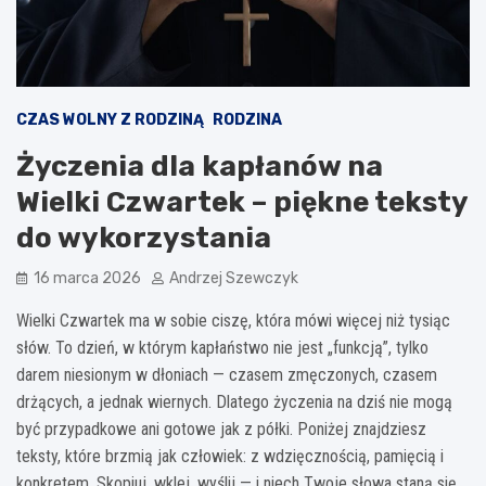
CZAS WOLNY Z RODZINĄ
RODZINA
Życzenia dla kapłanów na
Wielki Czwartek – piękne teksty
do wykorzystania
16 marca 2026
Andrzej Szewczyk
Wielki Czwartek ma w sobie ciszę, która mówi więcej niż tysiąc
słów. To dzień, w którym kapłaństwo nie jest „funkcją”, tylko
darem niesionym w dłoniach — czasem zmęczonych, czasem
drżących, a jednak wiernych. Dlatego życzenia na dziś nie mogą
być przypadkowe ani gotowe jak z półki. Poniżej znajdziesz
teksty, które brzmią jak człowiek: z wdzięcznością, pamięcią i
konkretem. Skopiuj, wklej, wyślij — i niech Twoje słowa staną się