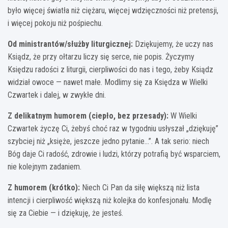
było więcej światła niż ciężaru, więcej wdzięczności niż pretensji,
i więcej pokoju niż pośpiechu.
Od ministrantów/służby liturgicznej:
Dziękujemy, że uczy nas
Ksiądz, że przy ołtarzu liczy się serce, nie popis. Życzymy
Księdzu radości z liturgii, cierpliwości do nas i tego, żeby Ksiądz
widział owoce — nawet małe. Modlimy się za Księdza w Wielki
Czwartek i dalej, w zwykłe dni.
Z delikatnym humorem (ciepło, bez przesady):
W Wielki
Czwartek życzę Ci, żebyś choć raz w tygodniu usłyszał „dziękuję”
szybciej niż „księże, jeszcze jedno pytanie…”. A tak serio: niech
Bóg daje Ci radość, zdrowie i ludzi, którzy potrafią być wsparciem,
nie kolejnym zadaniem.
Z humorem (krótko):
Niech Ci Pan da siłę większą niż lista
intencji i cierpliwość większą niż kolejka do konfesjonału. Modlę
się za Ciebie — i dziękuję, że jesteś.