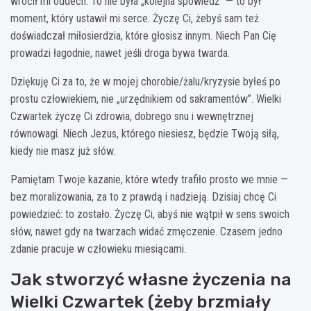
wrócił mi oddech. To nie była „kolejna spowiedź” — to był
moment, który ustawił mi serce. Życzę Ci, żebyś sam też
doświadczał miłosierdzia, które głosisz innym. Niech Pan Cię
prowadzi łagodnie, nawet jeśli droga bywa twarda.
Dziękuję Ci za to, że w mojej chorobie/żalu/kryzysie byłeś po
prostu człowiekiem, nie „urzędnikiem od sakramentów”. Wielki
Czwartek życzę Ci zdrowia, dobrego snu i wewnętrznej
równowagi. Niech Jezus, którego niesiesz, będzie Twoją siłą,
kiedy nie masz już słów.
Pamiętam Twoje kazanie, które wtedy trafiło prosto we mnie —
bez moralizowania, za to z prawdą i nadzieją. Dzisiaj chcę Ci
powiedzieć: to zostało. Życzę Ci, abyś nie wątpił w sens swoich
słów, nawet gdy na twarzach widać zmęczenie. Czasem jedno
zdanie pracuje w człowieku miesiącami.
Jak stworzyć własne życzenia na
Wielki Czwartek (żeby brzmiały