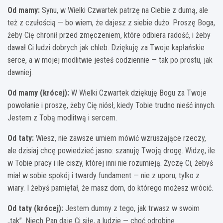
Od mamy:
Synu, w Wielki Czwartek patrzę na Ciebie z dumą, ale
też z czułością — bo wiem, że dajesz z siebie dużo. Proszę Boga,
żeby Cię chronił przed zmęczeniem, które odbiera radość, i żeby
dawał Ci ludzi dobrych jak chleb. Dziękuję za Twoje kapłańskie
serce, a w mojej modlitwie jesteś codziennie — tak po prostu, jak
dawniej.
Od mamy (krócej):
W Wielki Czwartek dziękuję Bogu za Twoje
powołanie i proszę, żeby Cię niósł, kiedy Tobie trudno nieść innych.
Jestem z Tobą modlitwą i sercem.
Od taty:
Wiesz, nie zawsze umiem mówić wzruszające rzeczy,
ale dzisiaj chcę powiedzieć jasno: szanuję Twoją drogę. Widzę, ile
w Tobie pracy i ile ciszy, której inni nie rozumieją. Życzę Ci, żebyś
miał w sobie spokój i twardy fundament — nie z uporu, tylko z
wiary. I żebyś pamiętał, że masz dom, do którego możesz wrócić.
Od taty (krócej):
Jestem dumny z tego, jak trwasz w swoim
„tak”. Niech Pan daje Ci siłę, a ludzie — choć odrobinę