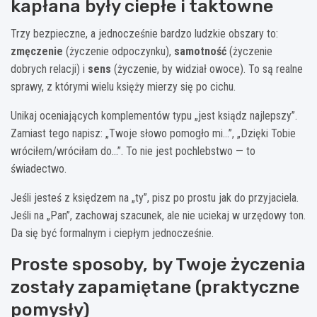
kapłana były ciepłe i taktowne
Trzy bezpieczne, a jednocześnie bardzo ludzkie obszary to:
zmęczenie
(życzenie odpoczynku),
samotność
(życzenie
dobrych relacji) i
sens
(życzenie, by widział owoce). To są realne
sprawy, z którymi wielu księży mierzy się po cichu.
Unikaj oceniających komplementów typu „jest ksiądz najlepszy”.
Zamiast tego napisz: „Twoje słowo pomogło mi…”, „Dzięki Tobie
wróciłem/wróciłam do…”. To nie jest pochlebstwo — to
świadectwo.
Jeśli jesteś z księdzem na „ty”, pisz po prostu jak do przyjaciela.
Jeśli na „Pan”, zachowaj szacunek, ale nie uciekaj w urzędowy ton.
Da się być formalnym i ciepłym jednocześnie.
Proste sposoby, by Twoje życzenia
zostały zapamiętane (praktyczne
pomysły)