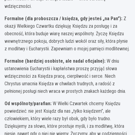
wdzięczności.
Formalne (dla proboszcza / księdza, gdy jesteś „na Pan”):
Z
okazji Wielkiego Czwartku dziękuję Księdzu za posługę i za
obecność, która buduje wiarę naszej wspólnoty. Życzę Księdzu
wewnętrznego pokoju, dobrych ludzi wokół oraz siły, która płynie
z modlitwy i Eucharystii. Zapewniam o mojej pamięci modlitewnej.
Formalne (bardziej osobiste, ale nadal oficjalne):
W dniu
ustanowienia Eucharystii i kapłaństwa proszę przyjąć słowa
wdzięczności za Księdza pracę, cierpliwość i serce. Niech
Chrystus umacnia Księdza w chwilach trudnych, a radość z
pełnionej posługi niech wraca w prostych znakach każdego dnia.
Od wspólnoty/parafian:
W Wielki Czwartek chcemy Księdzu
powiedzieć: nie jest Ksiądz dla nas „tylko księdzem”, ale
człowiekiem, który wiele razy był obok, gdy było trudno.
Dziękujemy za słowo, które prostuje myśli, i za modlitwę, która
niesie, nawet gdy o niej nie wiemy. Życzymy, aby w codzienności