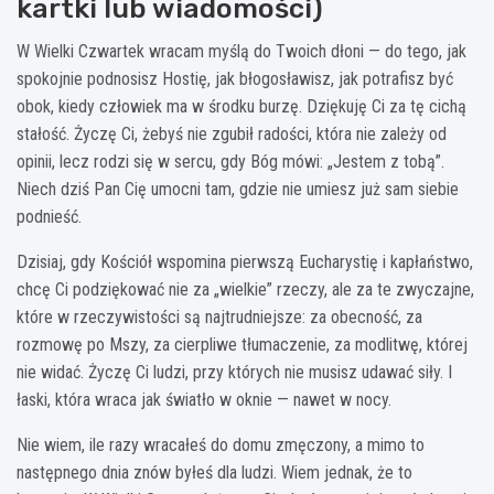
kartki lub wiadomości)
W Wielki Czwartek wracam myślą do Twoich dłoni — do tego, jak
spokojnie podnosisz Hostię, jak błogosławisz, jak potrafisz być
obok, kiedy człowiek ma w środku burzę. Dziękuję Ci za tę cichą
stałość. Życzę Ci, żebyś nie zgubił radości, która nie zależy od
opinii, lecz rodzi się w sercu, gdy Bóg mówi: „Jestem z tobą”.
Niech dziś Pan Cię umocni tam, gdzie nie umiesz już sam siebie
podnieść.
Dzisiaj, gdy Kościół wspomina pierwszą Eucharystię i kapłaństwo,
chcę Ci podziękować nie za „wielkie” rzeczy, ale za te zwyczajne,
które w rzeczywistości są najtrudniejsze: za obecność, za
rozmowę po Mszy, za cierpliwe tłumaczenie, za modlitwę, której
nie widać. Życzę Ci ludzi, przy których nie musisz udawać siły. I
łaski, która wraca jak światło w oknie — nawet w nocy.
Nie wiem, ile razy wracałeś do domu zmęczony, a mimo to
następnego dnia znów byłeś dla ludzi. Wiem jednak, że to