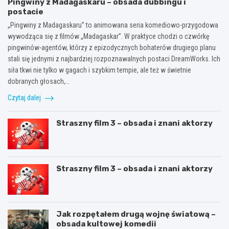
Pingwiny z Madagaskaru – obsada dubbingu i
postacie
„Pingwiny z Madagaskaru” to animowana seria komediowo-przygodowa
wywodząca się z filmów „Madagaskar”. W praktyce chodzi o czwórkę
pingwinów-agentów, którzy z epizodycznych bohaterów drugiego planu
stali się jednymi z najbardziej rozpoznawalnych postaci DreamWorks. Ich
siła tkwi nie tylko w gagach i szybkim tempie, ale też w świetnie
dobranych głosach,…
Czytaj dalej
Straszny film 3 – obsada i znani aktorzy
Straszny film 3 – obsada i znani aktorzy
Jak rozpętałem drugą wojnę światową –
obsada kultowej komedii