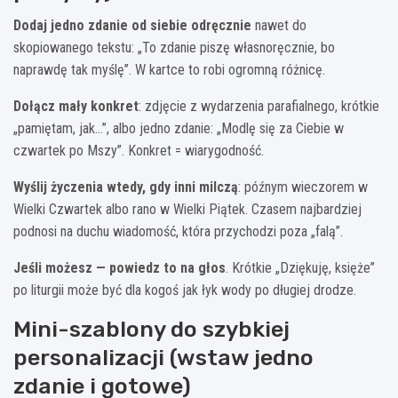
Dodaj jedno zdanie od siebie odręcznie
nawet do
skopiowanego tekstu: „To zdanie piszę własnoręcznie, bo
naprawdę tak myślę”. W kartce to robi ogromną różnicę.
Dołącz mały konkret
: zdjęcie z wydarzenia parafialnego, krótkie
„pamiętam, jak…”, albo jedno zdanie: „Modlę się za Ciebie w
czwartek po Mszy”. Konkret = wiarygodność.
Wyślij życzenia wtedy, gdy inni milczą
: późnym wieczorem w
Wielki Czwartek albo rano w Wielki Piątek. Czasem najbardziej
podnosi na duchu wiadomość, która przychodzi poza „falą”.
Jeśli możesz — powiedz to na głos
. Krótkie „Dziękuję, księże”
po liturgii może być dla kogoś jak łyk wody po długiej drodze.
Mini-szablony do szybkiej
personalizacji (wstaw jedno
zdanie i gotowe)