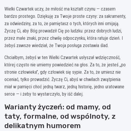
Wielki Czwartek uczy, że miłość ma kształt czynu — czasem
bardzo prostego. Dziękuję za Twoje proste czyny: za sakramenty,
za odwiedziny, za to, że pamiętasz o tych, których inni omijają.
Życzę Ci, aby Bóg prowadził Cię po ludzku: przez dobrych ludzi,
przez małe znaki, przez chwilę odpoczynku, która ratuje dzień. I
żebyś zawsze wiedział, że Twoja posługa zostawia ślad.
Chciałbym, żebyś w ten Wielki Czwartek usłyszał wdzięczność,
której często nie umiemy powiedzieć na głos. Za to, że jesteś „po
stronie człowieka”, gdy człowiek się sypie. Za to, że umiesz nie
oceniać, tylko prowadzić. Życzę Ci, abyś w chwilach zwątpienia
miał w pamięci choć jedną twarz, jedną historię, jedno uratowane
serce — i żeby to wystarczyło, by iść dalej.
Warianty życzeń: od mamy, od
taty, formalne, od wspólnoty, z
delikatnym humorem