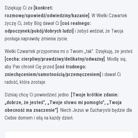
Dziękuję Ci za
[konkret:
rozmowę/spowiedź/odwiedziny/kazanie]
. W Wielki Czwartek
życzę Ci, żeby Bóg dawał Ci
[coś realnego:
odpoczynek/pokój/dobrych ludzi]
i żebyś widział, że Twoja
posługa naprawdę zmienia życie.
Wielki Czwartek przypomina mi o Twoim „tak”. Dziękuję, że jesteś
[cecha: cierpliwy/prawdziwy/delikatny/odważny]
. Modlę się,
aby Pan chronił Cię przed
[coś trudnego:
zniechęceniem/samotnością/przemęczeniem]
i dawał Ci
radość, która zostaje.
Dzisiaj chcę Ci powiedzieć jedno:
[Twoje krótkie zdanie:
„dobrze, że jesteś”, „Twoje słowo mi pomogło”, „Twoja
obecność ma znaczenie”]
. Niech Jezus w Eucharystii będzie dla
Ciebie domem i siłą na każdy dzień.
Nawigacja