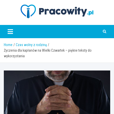
Skip
to
content
pracowity.pl
Home
Czas wolny z rodziną
Życzenia dla kapłanów na Wielki Czwartek – piękne teksty do
wykorzystania