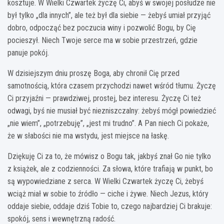
kosztuje. W Wielki Czwartek życzę Ci, abyś w swojej posłudze nie
był tylko „dla innych”, ale też był dla siebie — żebyś umiał przyjąć
dobro, odpocząć bez poczucia winy i pozwolić Bogu, by Cię
pocieszył. Niech Twoje serce ma w sobie przestrzeń, gdzie
panuje pokój.
W dzisiejszym dniu proszę Boga, aby chronił Cię przed
samotnością, która czasem przychodzi nawet wśród tłumu. Życzę
Ci przyjaźni — prawdziwej, prostej, bez interesu. Życzę Ci też
odwagi, byś nie musiał być niezniszczalny: żebyś mógł powiedzieć
„nie wiem”, „potrzebuję”, „jest mi trudno”. A Pan niech Ci pokaże,
że w słabości nie ma wstydu, jest miejsce na łaskę.
Dziękuję Ci za to, że mówisz o Bogu tak, jakbyś znał Go nie tylko
z książek, ale z codzienności. Za słowa, które trafiają w punkt, bo
są wypowiedziane z serca. W Wielki Czwartek życzę Ci, żebyś
wciąż miał w sobie to źródło — ciche i żywe. Niech Jezus, który
oddaje siebie, oddaje dziś Tobie to, czego najbardziej Ci brakuje:
spokój, sens i wewnętrzną radość.