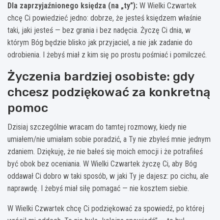
Dla zaprzyjaźnionego księdza (na „ty”):
W Wielki Czwartek
chcę Ci powiedzieć jedno: dobrze, że jesteś księdzem właśnie
taki, jaki jesteś — bez grania i bez nadęcia. Życzę Ci dnia, w
którym Bóg będzie blisko jak przyjaciel, a nie jak zadanie do
odrobienia. I żebyś miał z kim się po prostu pośmiać i pomilczeć.
Życzenia bardziej osobiste: gdy
chcesz podziękować za konkretną
pomoc
Dzisiaj szczególnie wracam do tamtej rozmowy, kiedy nie
umiałem/nie umiałam sobie poradzić, a Ty nie zbyłeś mnie jednym
zdaniem. Dziękuję, że nie bałeś się moich emocji i że potrafiłeś
być obok bez oceniania. W Wielki Czwartek życzę Ci, aby Bóg
oddawał Ci dobro w taki sposób, w jaki Ty je dajesz: po cichu, ale
naprawdę. I żebyś miał siłę pomagać — nie kosztem siebie.
W Wielki Czwartek chcę Ci podziękować za spowiedź, po której