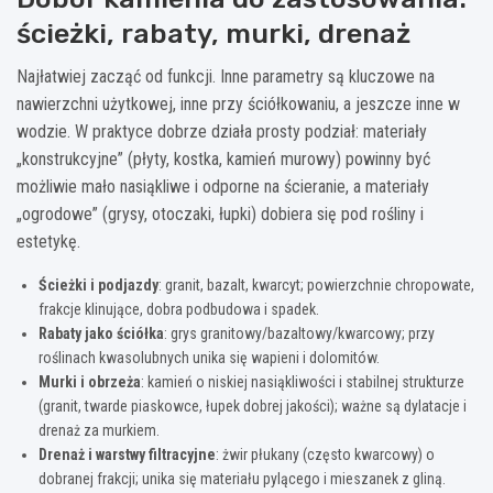
ścieżki, rabaty, murki, drenaż
Najłatwiej zacząć od funkcji. Inne parametry są kluczowe na
nawierzchni użytkowej, inne przy ściółkowaniu, a jeszcze inne w
wodzie. W praktyce dobrze działa prosty podział: materiały
„konstrukcyjne” (płyty, kostka, kamień murowy) powinny być
możliwie mało nasiąkliwe i odporne na ścieranie, a materiały
„ogrodowe” (grysy, otoczaki, łupki) dobiera się pod rośliny i
estetykę.
Ścieżki i podjazdy
: granit, bazalt, kwarcyt; powierzchnie chropowate,
frakcje klinujące, dobra podbudowa i spadek.
Rabaty jako ściółka
: grys granitowy/bazaltowy/kwarcowy; przy
roślinach kwasolubnych unika się wapieni i dolomitów.
Murki i obrzeża
: kamień o niskiej nasiąkliwości i stabilnej strukturze
(granit, twarde piaskowce, łupek dobrej jakości); ważne są dylatacje i
drenaż za murkiem.
Drenaż i warstwy filtracyjne
: żwir płukany (często kwarcowy) o
dobranej frakcji; unika się materiału pylącego i mieszanek z gliną.