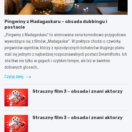
Pingwiny z Madagaskaru – obsada dubbingu i
postacie
„Pingwiny z Madagaskaru” to animowana seria komediowo-przygodowa
wywodząca się z filmów „Madagaskar”. W praktyce chodzi o czwórkę
pingwinów-agentów, którzy z epizodycznych bohaterów drugiego planu
stali się jednymi z najbardziej rozpoznawalnych postaci DreamWorks. Ich
siła tkwi nie tylko w gagach i szybkim tempie, ale też w świetnie
dobranych głosach,…
Czytaj dalej
Straszny film 3 – obsada i znani aktorzy
Straszny film 3 – obsada i znani aktorzy