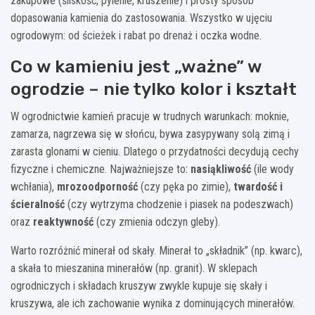
zakupowe (śliskość, pylenie, kruszenie) i prosty sposób
dopasowania kamienia do zastosowania. Wszystko w ujęciu
ogrodowym: od ścieżek i rabat po drenaż i oczka wodne.
Co w kamieniu jest „ważne” w
ogrodzie – nie tylko kolor i kształt
W ogrodnictwie kamień pracuje w trudnych warunkach: moknie,
zamarza, nagrzewa się w słońcu, bywa zasypywany solą zimą i
zarasta glonami w cieniu. Dlatego o przydatności decydują cechy
fizyczne i chemiczne. Najważniejsze to:
nasiąkliwość
(ile wody
wchłania),
mrozoodporność
(czy pęka po zimie),
twardość i
ścieralność
(czy wytrzyma chodzenie i piasek na podeszwach)
oraz
reaktywność
(czy zmienia odczyn gleby).
Warto rozróżnić minerał od skały. Minerał to „składnik” (np. kwarc),
a skała to mieszanina minerałów (np. granit). W sklepach
ogrodniczych i składach kruszyw zwykle kupuje się skały i
kruszywa, ale ich zachowanie wynika z dominujących minerałów.