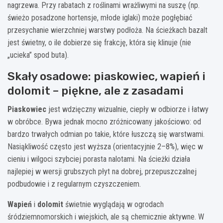
nagrzewa. Przy rabatach z roślinami wrażliwymi na suszę (np.
świeżo posadzone hortensje, młode iglaki) może pogłębiać
przesychanie wierzchniej warstwy podłoża. Na ścieżkach bazalt
jest świetny, o ile dobierze się frakcję, która się klinuje (nie
„ucieka” spod buta).
Skały osadowe: piaskowiec, wapień i
dolomit – piękne, ale z zasadami
Piaskowiec
jest wdzięczny wizualnie, ciepły w odbiorze i łatwy
w obróbce. Bywa jednak mocno zróżnicowany jakościowo: od
bardzo trwałych odmian po takie, które łuszczą się warstwami.
Nasiąkliwość często jest wyższa (orientacyjnie 2–8%), więc w
cieniu i wilgoci szybciej porasta nalotami. Na ścieżki działa
najlepiej w wersji grubszych płyt na dobrej, przepuszczalnej
podbudowie i z regularnym czyszczeniem.
Wapień
i
dolomit
świetnie wyglądają w ogrodach
śródziemnomorskich i wiejskich, ale są chemicznie aktywne. W