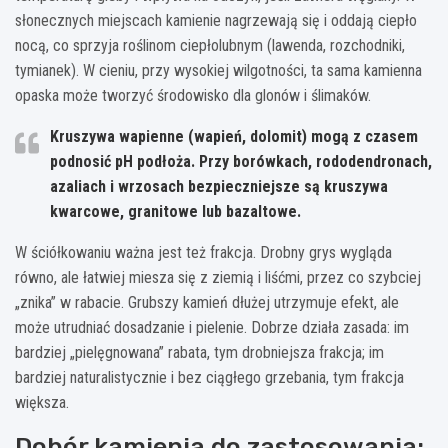
słonecznych miejscach kamienie nagrzewają się i oddają ciepło
nocą, co sprzyja roślinom ciepłolubnym (lawenda, rozchodniki,
tymianek). W cieniu, przy wysokiej wilgotności, ta sama kamienna
opaska może tworzyć środowisko dla glonów i ślimaków.
Kruszywa wapienne
(wapień, dolomit) mogą z czasem
podnosić pH podłoża. Przy borówkach, rododendronach,
azaliach i wrzosach bezpieczniejsze są kruszywa
kwarcowe
, granitowe lub bazaltowe.
W ściółkowaniu ważna jest też frakcja. Drobny grys wygląda
równo, ale łatwiej miesza się z ziemią i liśćmi, przez co szybciej
„znika” w rabacie. Grubszy kamień dłużej utrzymuje efekt, ale
może utrudniać dosadzanie i pielenie. Dobrze działa zasada: im
bardziej „pielęgnowana” rabata, tym drobniejsza frakcja; im
bardziej naturalistycznie i bez ciągłego grzebania, tym frakcja
większa.
Dobór kamienia do zastosowania: