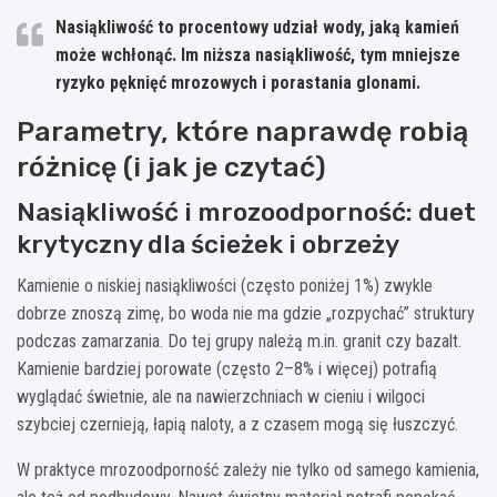
Nasiąkliwość
to procentowy udział wody, jaką kamień
może wchłonąć. Im niższa nasiąkliwość, tym mniejsze
ryzyko pęknięć mrozowych i porastania glonami.
Parametry, które naprawdę robią
różnicę (i jak je czytać)
Nasiąkliwość i mrozoodporność: duet
krytyczny dla ścieżek i obrzeży
Kamienie o niskiej nasiąkliwości (często poniżej 1%) zwykle
dobrze znoszą zimę, bo woda nie ma gdzie „rozpychać” struktury
podczas zamarzania. Do tej grupy należą m.in. granit czy bazalt.
Kamienie bardziej porowate (często 2–8% i więcej) potrafią
wyglądać świetnie, ale na nawierzchniach w cieniu i wilgoci
szybciej czernieją, łapią naloty, a z czasem mogą się łuszczyć.
W praktyce mrozoodporność zależy nie tylko od samego kamienia,