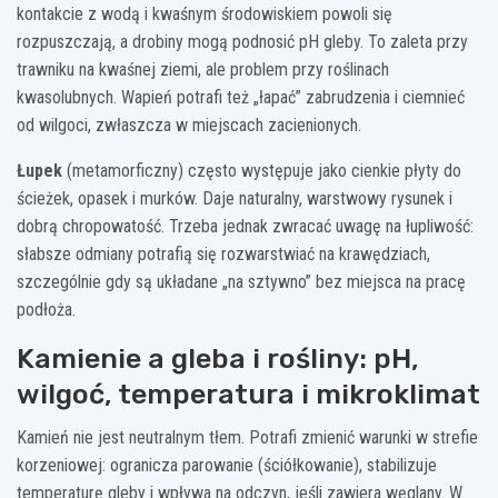
kontakcie z wodą i kwaśnym środowiskiem powoli się
rozpuszczają, a drobiny mogą podnosić pH gleby. To zaleta przy
trawniku na kwaśnej ziemi, ale problem przy roślinach
kwasolubnych. Wapień potrafi też „łapać” zabrudzenia i ciemnieć
od wilgoci, zwłaszcza w miejscach zacienionych.
Łupek
(metamorficzny) często występuje jako cienkie płyty do
ścieżek, opasek i murków. Daje naturalny, warstwowy rysunek i
dobrą chropowatość. Trzeba jednak zwracać uwagę na łupliwość:
słabsze odmiany potrafią się rozwarstwiać na krawędziach,
szczególnie gdy są układane „na sztywno” bez miejsca na pracę
podłoża.
Kamienie a gleba i rośliny: pH,
wilgoć, temperatura i mikroklimat
Kamień nie jest neutralnym tłem. Potrafi zmienić warunki w strefie
korzeniowej: ogranicza parowanie (ściółkowanie), stabilizuje
temperaturę gleby i wpływa na odczyn, jeśli zawiera węglany. W