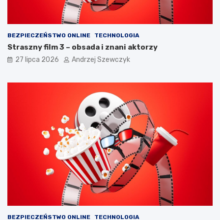
a
h
ć
?
BEZPIECZEŃSTWO ONLINE
TECHNOLOGIA
Straszny film 3 – obsada i znani aktorzy
27 lipca 2026
Andrzej Szewczyk
BEZPIECZEŃSTWO ONLINE
TECHNOLOGIA