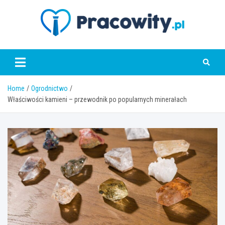
Skip
to
content
pracowity.pl
Home
Ogrodnictwo
Właściwości kamieni – przewodnik po popularnych minerałach