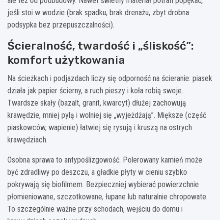
ale też od podbudowy. Nawet świetny materiał potrafi popękać,
jeśli stoi w wodzie (brak spadku, brak drenażu, zbyt drobna
podsypka bez przepuszczalności).
Ścieralność, twardość i „śliskość”:
komfort użytkowania
Na ścieżkach i podjazdach liczy się odporność na ścieranie: piasek
działa jak papier ścierny, a ruch pieszy i koła robią swoje.
Twardsze skały (bazalt, granit, kwarcyt) dłużej zachowują
krawędzie, mniej pylą i wolniej się „wyjeżdżają”. Miększe (część
piaskowców, wapienie) łatwiej się rysują i kruszą na ostrych
krawędziach.
Osobna sprawa to antypoślizgowość. Polerowany kamień może
być zdradliwy po deszczu, a gładkie płyty w cieniu szybko
pokrywają się biofilmem. Bezpieczniej wybierać powierzchnie
płomieniowane, szczotkowane, łupane lub naturalnie chropowate.
To szczególnie ważne przy schodach, wejściu do domu i