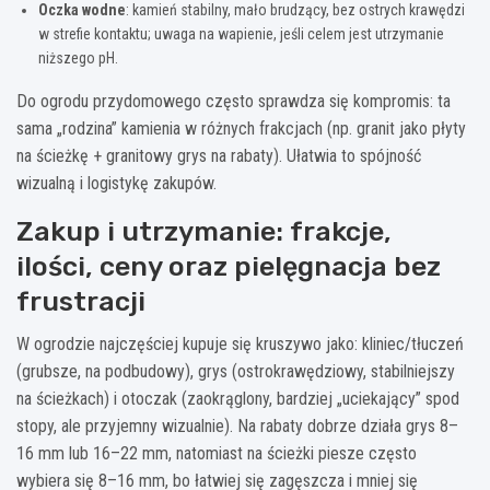
Oczka wodne
: kamień stabilny, mało brudzący, bez ostrych krawędzi
w strefie kontaktu; uwaga na wapienie, jeśli celem jest utrzymanie
niższego pH.
Do ogrodu przydomowego często sprawdza się kompromis: ta
sama „rodzina” kamienia w różnych frakcjach (np. granit jako płyty
na ścieżkę + granitowy grys na rabaty). Ułatwia to spójność
wizualną i logistykę zakupów.
Zakup i utrzymanie: frakcje,
ilości, ceny oraz pielęgnacja bez
frustracji
W ogrodzie najczęściej kupuje się kruszywo jako: kliniec/tłuczeń
(grubsze, na podbudowy), grys (ostrokrawędziowy, stabilniejszy
na ścieżkach) i otoczak (zaokrąglony, bardziej „uciekający” spod
stopy, ale przyjemny wizualnie). Na rabaty dobrze działa grys 8–
16 mm lub 16–22 mm, natomiast na ścieżki piesze często
wybiera się 8–16 mm, bo łatwiej się zagęszcza i mniej się