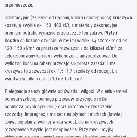
przemieszcza.
Orientacyjnie (zależnie od regionu, koloru i dostępności)
kruszywa
kosztują zwykle ok. 150–400 zł/t, a materiały dekoracyjne
premium potrafią wyraźnie przekraczać ten zakres.
Płyty i
kostka
są liczone częściej w m² i tu widełki są szerokie: od ok.
120–150 zł/m² za prostsze rozwiązania do kilkuset zł/m² za
selekcjonowany kamień i wykończenia antypoślizgowe. Do
wyliczeń ilości na rabaty przydaje się prosta zasada: 1 m³
kruszywa to zazwyczaj ok. 1,5–1,7 t (zależy od rodzaju), a
warstwa ściółki 5 cm na 10 m² to 0,5 m³.
Pielęgnacja zależy głównie od światła i wilgoci. W cieniu kamień
porasta szybciej; pomaga przewiew, przycięcie roślin
ograniczających cyrkulację oraz okresowe czyszczenie
szczotką. Impregnacja ma sens na płytach i murkach (łatwiej
usuwa się plamy, wolniej wnika woda), ale na kruszywach
rozsypanych zwykle jest nieopłacalna. Przy myciu myjką