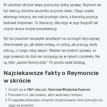
W szkolnym skrócie łatwo przeoczyć jedną sprawę: Reymont nie
był twórcą, któremu wszystko przyszło łatwo. Długo szukał
własnego miejsca, nie miał prostego startu, a literacką pozycję
budował stopniowo. To tłumaczy, dlaczego w jego biografii tak
często wraca motyw konsekwencji.
Był też pisarzem niezwykle wrażliwym na szczegół obyczajowy.
Interesowało go, jak ludzie mówią, co jedzą, jak pracują, kiedy
milczą, z czego robią święto. Właśnie ten konkret sprawia, że
jego powieści do dziś nie rozsypują się w rękach czytelnika. Nie
są tylko „ważne historycznie”. Po prostu nadal działają.
Najciekawsze fakty o Reymoncie
w skrócie
Urodził się w
1867 roku
jako
Stanisław Władysław Rejment
.
Pracował m.in. jako krawiec, aktor wędrowny i kolejarz.
Po wypadku kolejowym otrzymał odszkodowanie, które pomogło mu
zająć się pisaniem.