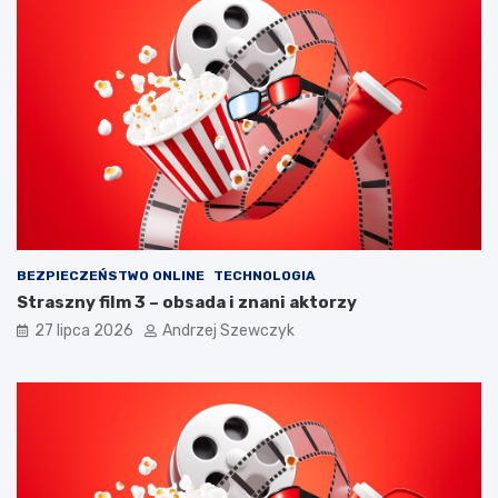
r
y
t
w
o
7
p
k
a
r
m
o
i
k
ę
a
t
c
a
h
ć
?
BEZPIECZEŃSTWO ONLINE
TECHNOLOGIA
Straszny film 3 – obsada i znani aktorzy
27 lipca 2026
Andrzej Szewczyk