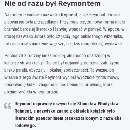
Nie od razu był Reymontem
Na metryce widniało nazwisko
Rejment
, a nie Reymont. Zmiana
pisowni nie była przypadkiem. Przyjmuje się, że nowa forma miała
brzmieć bardziej literacko i łatwiej wpadać w pamięć. W epoce, w
której nazwisko autora było częścią jego publicznego wizerunku,
taki ruch miał znaczenie większe, niż dziś mogłoby się wydawać.
Pochodził z rodziny niezamożnej, ale mocno osadzonej w
kulturze słowa i religii. Ojciec był organistą, co oznaczało życie
blisko parafii, obyczaju i lokalnej społeczności. To ważne, bo
właśnie z tego świata Reymont wyniósł wyczucie rytmu mowy,
obserwację ludzi i znajomość codzienności prowincji, która
później wróciła w jego prozie.
Reymont naprawdę nazywał się
Stanisław Władysław
Rejment
, a nazwisko znane z okładek książek było
literackim pseudonimem przekształconym z nazwiska
rodowego.