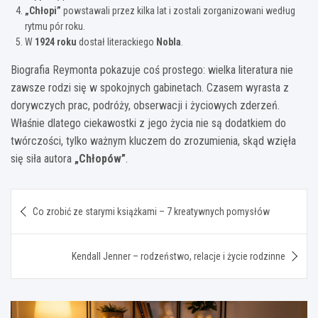
„Chłopi”
powstawali przez kilka lat i zostali zorganizowani według
rytmu pór roku.
W
1924 roku
dostał literackiego
Nobla
.
Biografia Reymonta pokazuje coś prostego: wielka literatura nie
zawsze rodzi się w spokojnych gabinetach. Czasem wyrasta z
dorywczych prac, podróży, obserwacji i życiowych zderzeń.
Właśnie dlatego ciekawostki z jego życia nie są dodatkiem do
twórczości, tylko ważnym kluczem do zrozumienia, skąd wzięła
się siła autora
„Chłopów”
.
Nawigacja
Co zrobić ze starymi książkami – 7 kreatywnych pomysłów
wpisu
Kendall Jenner – rodzeństwo, relacje i życie rodzinne