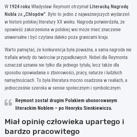
W
1924 roku
Władysław Reymont otrzymał
Literacką Nagrodę
Nobla
za
„Chłopów”
. Było to jedno z najważniejszych wydarzeń
w historii polskiej literatury XX wieku. Nagroda potwierdziła, że
opowieść zakorzeniona w polskiej wsi może mieć znaczenie
uniwersalne i być czytana daleko poza granicami kraju.
Warto pamiętać, że konkurencja była poważna, a sama nagroda nie
trafiała wtedy do twórców przypadkowych. Nobel dla Reymonta
oznaczał uznanie nie tylko dla jednego tytułu, lecz także dla
sposobu opowiadania o zbiorowości, pracy, naturze i ludzkich
namiętnościach. To była literatura mocno osadzona w realiach, a
jednocześnie szeroka w sensie społecznym i symbolicznym.
Reymont został
drugim Polakiem
uhonorowanym
literackim Noblem – po Henryku Sienkiewiczu.
Miał opinię człowieka upartego i
bardzo pracowitego