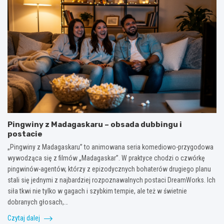
Pingwiny z Madagaskaru – obsada dubbingu i
postacie
„Pingwiny z Madagaskaru” to animowana seria komediowo-przygodowa
wywodząca się z filmów „Madagaskar”. W praktyce chodzi o czwórkę
pingwinów-agentów, którzy z epizodycznych bohaterów drugiego planu
stali się jednymi z najbardziej rozpoznawalnych postaci DreamWorks. Ich
siła tkwi nie tylko w gagach i szybkim tempie, ale też w świetnie
dobranych głosach,…
Czytaj dalej