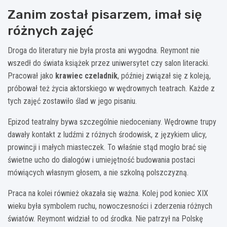
Zanim został pisarzem, imał się
różnych zajęć
Droga do literatury nie była prosta ani wygodna. Reymont nie
wszedł do świata książek przez uniwersytet czy salon literacki.
Pracował jako
krawiec czeladnik
, później związał się z koleją,
próbował też życia aktorskiego w wędrownych teatrach. Każde z
tych zajęć zostawiło ślad w jego pisaniu.
Epizod teatralny bywa szczególnie niedoceniany. Wędrowne trupy
dawały kontakt z ludźmi z różnych środowisk, z językiem ulicy,
prowincji i małych miasteczek. To właśnie stąd mogło brać się
świetne ucho do dialogów i umiejętność budowania postaci
mówiących własnym głosem, a nie szkolną polszczyzną.
Praca na kolei również okazała się ważna. Kolej pod koniec XIX
wieku była symbolem ruchu, nowoczesności i zderzenia różnych
światów. Reymont widział to od środka. Nie patrzył na Polskę