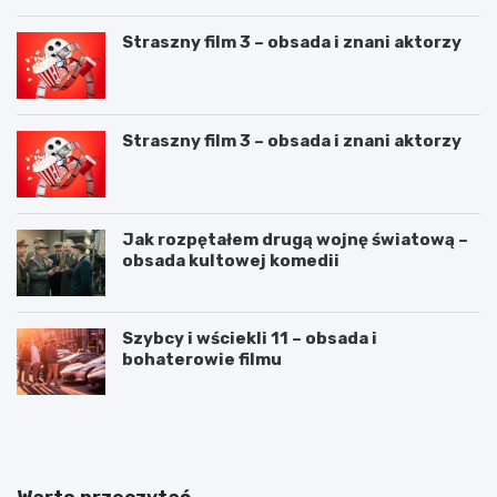
Straszny film 3 – obsada i znani aktorzy
Straszny film 3 – obsada i znani aktorzy
Jak rozpętałem drugą wojnę światową –
obsada kultowej komedii
Szybcy i wściekli 11 – obsada i
bohaterowie filmu
C
J
V
a
n
k
a
n
„
a