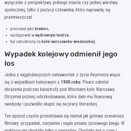
wyłącznie z perspektywy jednego miasta czy jednej warstwy
społecznej, tylko z pozycji człowieka, który naprawdę się
przemieszczał.
pracował jako
krawiec
,
występował w
wędrownym teatrze
,
był zatrudniony na
kolei warszawsko-wiedeńskiej
.
Wypadek kolejowy odmienił jego
los
Jedna z najgłośniejszych ciekawostek z życia Reymonta wiąże
się z wypadkiem kolejowym z
1900 roku
. Pisarz odniósł
obrażenia podczas katastrofy pod Włochami koło Warszawy.
Otrzymał później odszkodowanie, które dało mu finansową
swobodę i pozwoliło skupić się na pracy literackiej.
Ten epizod często przedstawia się niemal jak gotowy scenariusz
filmowy: przypadek, cierpienie i nagła zmiana życiowego biegu. W
praktyce nie chodziło tylko o pieniądze. Chodziło też o czas i