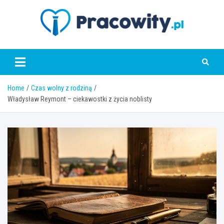
Skip
to
content
pracowity.pl
Home
Czas wolny z rodziną
Władysław Reymont – ciekawostki z życia noblisty