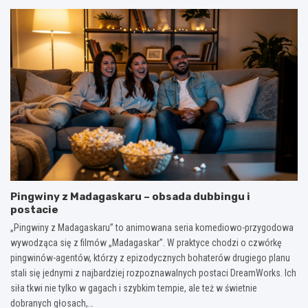
Pingwiny z Madagaskaru – obsada dubbingu i
postacie
„Pingwiny z Madagaskaru” to animowana seria komediowo-przygodowa
wywodząca się z filmów „Madagaskar”. W praktyce chodzi o czwórkę
pingwinów-agentów, którzy z epizodycznych bohaterów drugiego planu
stali się jednymi z najbardziej rozpoznawalnych postaci DreamWorks. Ich
siła tkwi nie tylko w gagach i szybkim tempie, ale też w świetnie
dobranych głosach,…