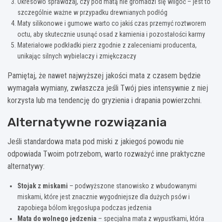
Okresowo sprawdzaj, czy pod matą nie gromadzi się wilgoć – jest to
szczególnie ważne w przypadku drewnianych podłóg
Maty silikonowe i gumowe warto co jakiś czas przemyć roztworem
octu, aby skutecznie usunąć osad z kamienia i pozostałości karmy
Materiałowe podkładki pierz zgodnie z zaleceniami producenta,
unikając silnych wybielaczy i zmiękczaczy
Pamiętaj, że nawet najwyższej jakości mata z czasem będzie
wymagała wymiany, zwłaszcza jeśli Twój pies intensywnie z niej
korzysta lub ma tendencję do gryzienia i drapania powierzchni.
Alternatywne rozwiązania
Jeśli standardowa mata pod miski z jakiegoś powodu nie
odpowiada Twoim potrzebom, warto rozważyć inne praktyczne
alternatywy:
Stojak z miskami
– podwyższone stanowisko z wbudowanymi
miskami, które jest znacznie wygodniejsze dla dużych psów i
zapobiega bólom kręgosłupa podczas jedzenia
Mata do wolnego jedzenia
– specjalna mata z wypustkami, która