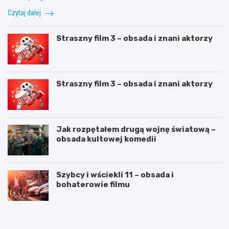
Czytaj dalej
Straszny film 3 – obsada i znani aktorzy
Straszny film 3 – obsada i znani aktorzy
Jak rozpętałem drugą wojnę światową –
obsada kultowej komedii
Szybcy i wściekli 11 – obsada i
bohaterowie filmu
C
J
V
a
n
k
a
n