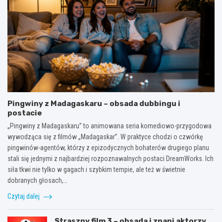
Pingwiny z Madagaskaru – obsada dubbingu i
postacie
„Pingwiny z Madagaskaru” to animowana seria komediowo-przygodowa
wywodząca się z filmów „Madagaskar”. W praktyce chodzi o czwórkę
pingwinów-agentów, którzy z epizodycznych bohaterów drugiego planu
stali się jednymi z najbardziej rozpoznawalnych postaci DreamWorks. Ich
siła tkwi nie tylko w gagach i szybkim tempie, ale też w świetnie
dobranych głosach,…
Czytaj dalej
Straszny film 3 – obsada i znani aktorzy