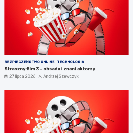
o
7
p
k
a
r
m
o
i
k
ę
a
t
c
a
h
ć
?
BEZPIECZEŃSTWO ONLINE
TECHNOLOGIA
Straszny film 3 – obsada i znani aktorzy
27 lipca 2026
Andrzej Szewczyk