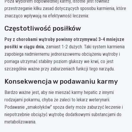
Poza wyborem odpowiedniej karmy, istotne jest również
przestrzeganie kilku zasad dotyczących sposobu karmienia, które
znacząco wpływają na efektywność leczenia:
Częstotliwość posiłków
Psy z chorobami wątroby powinny otrzymywać 3-4 mniejsze
posiłki w ciągu dnia
, zamiast 1-2 dużych. Taki system karmienia
zapobiega nadmiernemu jednorazowemu obciążeniu wątroby i
pomaga utrzymać stabilny poziom glukozy we krwi, co jest
szczególnie ważne przy zaburzeniach funkcji tego narządu.
Konsekwencja w podawaniu karmy
Bardzo ważne jest, aby nie mieszać karmy hepatic z innymi
rodzajami pokarmu, chyba że zaleci to lekarz weterynarii.
Podawanie „smakołyków” spoza diety może zaburzyć leczenie i
niepotrzebnie obciążyć wątrobę dodatkowymi substancjami do
metabolizowania.