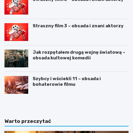
Straszny film 3 – obsada i znani aktorzy
Jak rozpętałem drugą wojnę światową –
obsada kultowej komedii
Szybcy i wściekli 11 – obsada i
bohaterowie filmu
C
J
V
a
n
k
a
n
„
a
Warto przeczytać
6
p
”
i
–
s