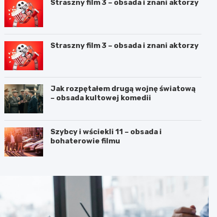
Straszny film 3 – obsada i znani aktorzy
Straszny film 3 – obsada i znani aktorzy
Jak rozpętałem drugą wojnę światową
– obsada kultowej komedii
Szybcy i wściekli 11 – obsada i
bohaterowie filmu