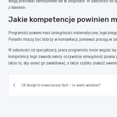
Mogą pracować samodzielnie lub w zespołach. W zależności od sp
z klientem.
Jakie kompetencje powinien m
Programiści powinni mieć umiejętności matematyczne, logiczneg
Ponadto muszą być dobrzy w komunikacji, ponieważ pracują w ze
W zależności od specjalizacji, praca programisty może wiązać si
kompetencji tego zawodu należy oczywiście umiejętność pisania j
także to, aby umieć go zwalidować, a także szybko znaleźć ewentu
Nawigacja
UX design to nowoczesny fach – co warto wiedzieć?
wpisu