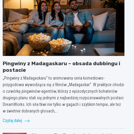
Pingwiny z Madagaskaru – obsada dubbingu i
postacie
„Pingwiny z Madagaskaru” to animowana seria komediowo-
przygodowa wywodząca się z filmów „Madagaskar”. W praktyce chodzi
o czwórkę pingwinów-agentów, którzy z epizodycznych bohaterów
drugiego planu stali się jednymi z najbardziej rozpoznawalnych postaci
DreamWorks. Ich siła tkwi nie tylko w gagach i szybkim tempie, ale też
w świetnie dobranych głosach,…
Czytaj dalej