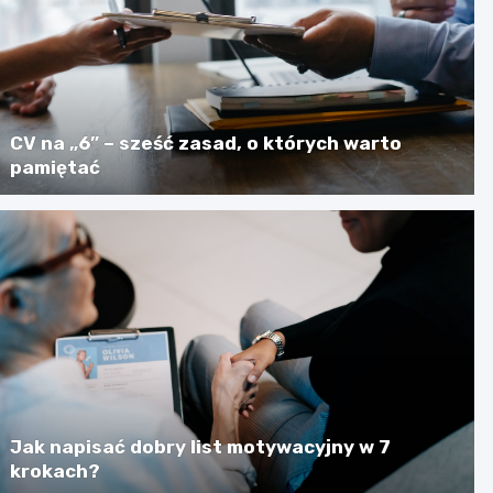
CV na „6” – sześć zasad, o których warto
pamiętać
Jak napisać dobry list motywacyjny w 7
krokach?