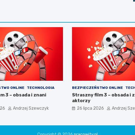
STWO ONLINE
TECHNOLOGIA
BEZPIECZEŃSTWO ONLINE
TEC
lm 3 – obsada i znani
Straszny film 3 – obsada i 
aktorzy
026
Andrzej Szewczyk
26 lipca 2026
Andrzej Sz
Copyright © 2026
pracowity.pl