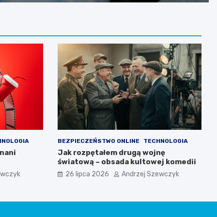
HNOLOGIA
BEZPIECZEŃSTWO ONLINE
TECHNOLOGIA
znani
Jak rozpętałem drugą wojnę
światową – obsada kultowej komedii
ewczyk
26 lipca 2026
Andrzej Szewczyk