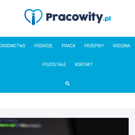
pracowity.pl
GRODNICTWO
PODRÓŻE
PRACA
PRZEPISY
RODZINA
POZOSTAŁE
KONTAKT