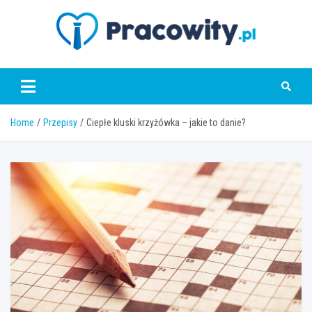
Skip
to
content
pracowity.pl
Home
Przepisy
Ciepłe kluski krzyżówka – jakie to danie?