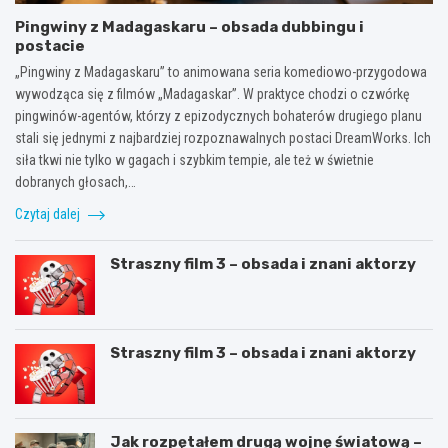
Pingwiny z Madagaskaru – obsada dubbingu i
postacie
„Pingwiny z Madagaskaru” to animowana seria komediowo-przygodowa
wywodząca się z filmów „Madagaskar”. W praktyce chodzi o czwórkę
pingwinów-agentów, którzy z epizodycznych bohaterów drugiego planu
stali się jednymi z najbardziej rozpoznawalnych postaci DreamWorks. Ich
siła tkwi nie tylko w gagach i szybkim tempie, ale też w świetnie
dobranych głosach,…
Czytaj dalej
Straszny film 3 – obsada i znani aktorzy
Straszny film 3 – obsada i znani aktorzy
Jak rozpętałem drugą wojnę światową –