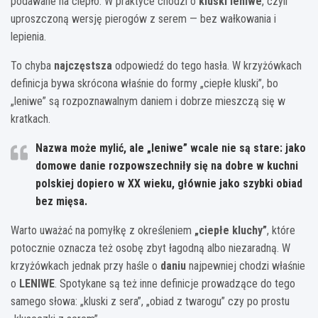
podawane na ciepło. W praktyce chodzi o
kluski leniwe
, czyli
uproszczoną wersję pierogów z serem — bez wałkowania i
lepienia.
To chyba
najczęstsza
odpowiedź do tego hasła. W krzyżówkach
definicja bywa skrócona właśnie do formy „ciepłe kluski”, bo
„leniwe” są rozpoznawalnym daniem i dobrze mieszczą się w
kratkach.
Nazwa może mylić, ale „leniwe” wcale nie są stare: jako
domowe danie rozpowszechniły się na dobre w kuchni
polskiej dopiero w
XX wieku
, głównie jako szybki obiad
bez mięsa.
Warto uważać na pomyłkę z określeniem
„ciepłe kluchy”
, które
potocznie oznacza też osobę zbyt łagodną albo niezaradną. W
krzyżówkach jednak przy haśle o
daniu
najpewniej chodzi właśnie
o
LENIWE
. Spotykane są też inne definicje prowadzące do tego
samego słowa: „kluski z sera”, „obiad z twarogu” czy po prostu