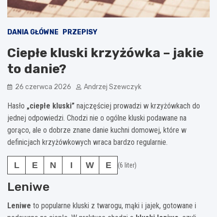
DANIA GŁÓWNE
PRZEPISY
Ciepłe kluski krzyżówka – jakie
to danie?
26 czerwca 2026
Andrzej Szewczyk
Hasło
„ciepłe kluski”
najczęściej prowadzi w krzyżówkach do
jednej odpowiedzi. Chodzi nie o ogólne kluski podawane na
gorąco, ale o dobrze znane danie kuchni domowej, które w
definicjach krzyżówkowych wraca bardzo regularnie.
L
E
N
I
W
E
(6 liter)
Leniwe
Leniwe
to popularne kluski z twarogu, mąki i jajek, gotowane i