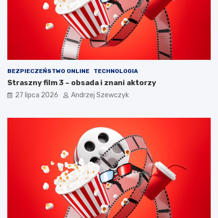
m
o
i
k
ę
a
t
c
a
h
ć
?
BEZPIECZEŃSTWO ONLINE
TECHNOLOGIA
Straszny film 3 – obsada i znani aktorzy
27 lipca 2026
Andrzej Szewczyk