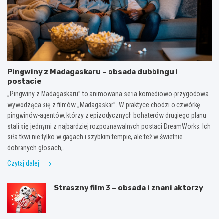
Pingwiny z Madagaskaru – obsada dubbingu i
postacie
„Pingwiny z Madagaskaru” to animowana seria komediowo-przygodowa
wywodząca się z filmów „Madagaskar”. W praktyce chodzi o czwórkę
pingwinów-agentów, którzy z epizodycznych bohaterów drugiego planu
stali się jednymi z najbardziej rozpoznawalnych postaci DreamWorks. Ich
siła tkwi nie tylko w gagach i szybkim tempie, ale też w świetnie
dobranych głosach,…
Czytaj dalej
Straszny film 3 – obsada i znani aktorzy