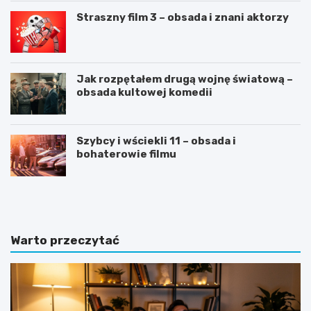
Straszny film 3 – obsada i znani aktorzy
Jak rozpętałem drugą wojnę światową –
obsada kultowej komedii
Szybcy i wściekli 11 – obsada i
bohaterowie filmu
C
J
V
a
n
k
a
n
„
a
Warto przeczytać
6
p
”
i
–
s
s
a
z
ć
e
d