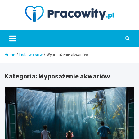
Skip
to
content
pracowity.pl
Home
Lista wpisów
Wyposażenie akwariów
Kategoria:
Wyposażenie akwariów