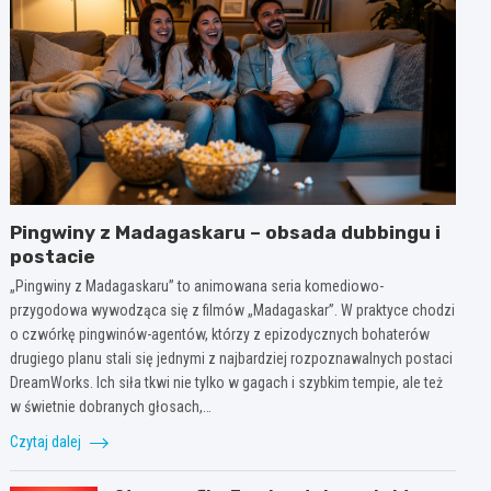
Pingwiny z Madagaskaru – obsada dubbingu i
postacie
„Pingwiny z Madagaskaru” to animowana seria komediowo-
przygodowa wywodząca się z filmów „Madagaskar”. W praktyce chodzi
o czwórkę pingwinów-agentów, którzy z epizodycznych bohaterów
drugiego planu stali się jednymi z najbardziej rozpoznawalnych postaci
DreamWorks. Ich siła tkwi nie tylko w gagach i szybkim tempie, ale też
w świetnie dobranych głosach,…
Czytaj dalej