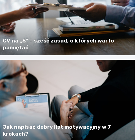
CV na „6” – sześć zasad, o których warto
pamiętać
Jak napisać dobry list motywacyjny w 7
krokach?