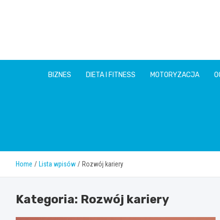
Skip
to
content
BIZNES
DIETA I FITNESS
MOTORYZACJA
O
Home
Lista wpisów
Rozwój kariery
Kategoria:
Rozwój kariery