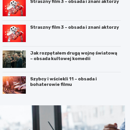
Straszny film 3 – obsada i znani aktorzy
Straszny film 3 – obsada i znani aktorzy
Jak rozpętałem drugą wojnę światową
– obsada kultowej komedii
Szybcy i wściekli 11 – obsada i
bohaterowie filmu