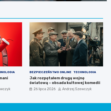
HNOLOGIA
BEZPIECZEŃSTWO ONLINE
TECHNOLOGIA
znani
Jak rozpętałem drugą wojnę
światową – obsada kultowej komedii
ewczyk
26 lipca 2026
Andrzej Szewczyk