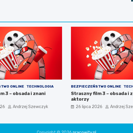
STWO ONLINE
TECHNOLOGIA
BEZPIECZEŃSTWO ONLINE
TEC
lm 3 – obsada i znani
Straszny film 3 – obsada i 
aktorzy
026
Andrzej Szewczyk
26 lipca 2026
Andrzej Sz
Copyright © 2026
pracowity.pl