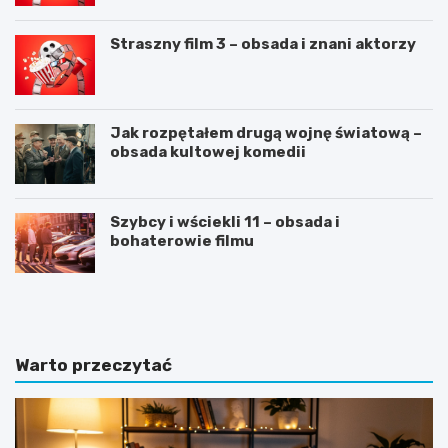
Straszny film 3 – obsada i znani aktorzy
Jak rozpętałem drugą wojnę światową –
obsada kultowej komedii
Szybcy i wściekli 11 – obsada i
bohaterowie filmu
C
J
V
a
n
k
a
n
„
a
Warto przeczytać
6
p
”
i
–
s
s
a
z
ć