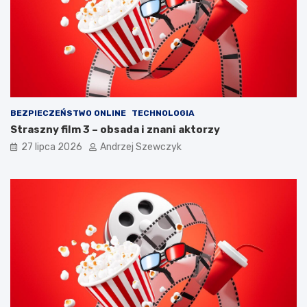
a
r
m
o
i
k
ę
a
t
c
a
h
ć
?
BEZPIECZEŃSTWO ONLINE
TECHNOLOGIA
Straszny film 3 – obsada i znani aktorzy
27 lipca 2026
Andrzej Szewczyk