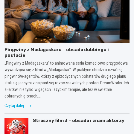
Pingwiny z Madagaskaru – obsada dubbingu i
postacie
„Pingwiny z Madagaskaru” to animowana seria komediowo-przygodowa
wywodząca się z filmów „Madagaskar”. W praktyce chodzi o czwórkę
pingwinów-agentów, którzy z epizodycznych bohaterów drugiego planu
stali się jednymi z najbardziej rozpoznawalnych postaci DreamWorks. Ich
siła tkwi nie tylko w gagach i szybkim tempie, ale też w świetnie
dobranych głosach,…
Czytaj dalej
Straszny film 3 – obsada i znani aktorzy