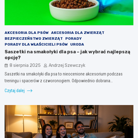
AKCESORIA DLA PSÓW
AKCESORIA DLA ZWIERZĄT
BEZPIECZEŃSTWO ZWIERZĄT
PORADY
PORADY DLA WŁAŚCICIELI PSÓW
URODA
Saszetki na smakołyki dla psa – jak wybrać najlepszą
opcję?
8 sierpnia 2025
Andrzej Szewczyk
Saszetki na smakołyki dla psa to nieocenione akcesorium podczas
treningu i spacerów z czworonogiem. Odpowiednio dobrana…
Czytaj dalej