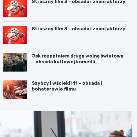
Straszny film 3 – obsada i znani aktorzy
Straszny film 3 – obsada i znani aktorzy
Jak rozpętałem drugą wojnę światową
– obsada kultowej komedii
Szybcy i wściekli 11 – obsada i
bohaterowie filmu