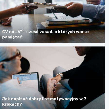
CV na „6” – sześć zasad, o których warto
pamiętać
Jak napisać dobry list motywacyjny w 7
krokach?