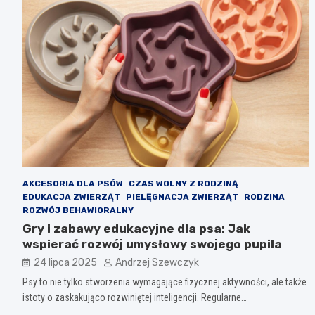
AKCESORIA DLA PSÓW
CZAS WOLNY Z RODZINĄ
EDUKACJA ZWIERZĄT
PIELĘGNACJA ZWIERZĄT
RODZINA
ROZWÓJ BEHAWIORALNY
Gry i zabawy edukacyjne dla psa: Jak
wspierać rozwój umysłowy swojego pupila
24 lipca 2025
Andrzej Szewczyk
Psy to nie tylko stworzenia wymagające fizycznej aktywności, ale także
istoty o zaskakująco rozwiniętej inteligencji. Regularne…