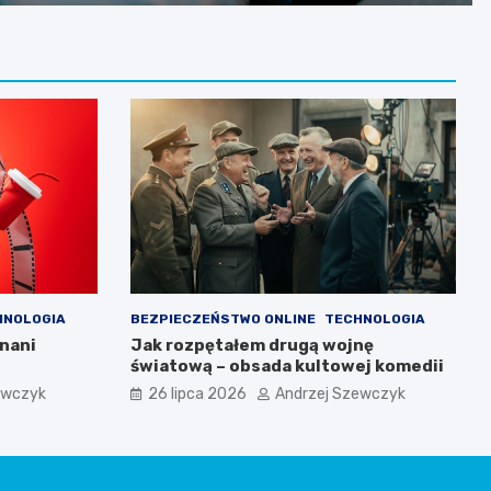
HNOLOGIA
BEZPIECZEŃSTWO ONLINE
TECHNOLOGIA
znani
Jak rozpętałem drugą wojnę
światową – obsada kultowej komedii
ewczyk
26 lipca 2026
Andrzej Szewczyk