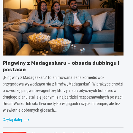
Pingwiny z Madagaskaru – obsada dubbingu i
postacie
„Pingwiny z Madagaskaru” to animowana seria komediowo-
przygodowa wywodząca się z filmów „Madagaskar”. W praktyce chodzi
o czwórkę pingwinów-agentów, którzy z epizodycznych bohaterów
drugiego planu stali się jednymi z najbardziej rozpoznawalnych postaci
DreamWorks. Ich siła tkwi nie tylko w gagach i szybkim tempie, ale też
w świetnie dobranych głosach,…
Czytaj dalej