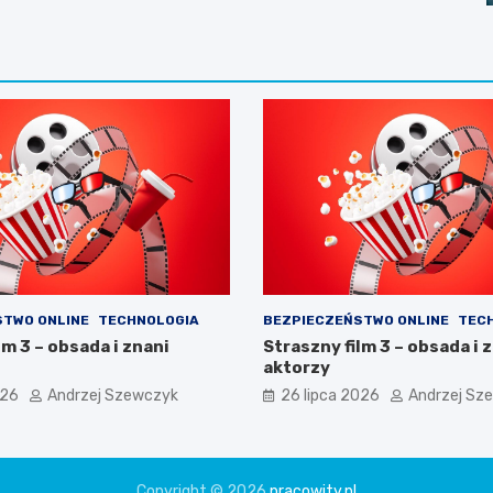
STWO ONLINE
TECHNOLOGIA
BEZPIECZEŃSTWO ONLINE
TEC
lm 3 – obsada i znani
Straszny film 3 – obsada i 
aktorzy
026
Andrzej Szewczyk
26 lipca 2026
Andrzej Sz
Copyright © 2026
pracowity.pl